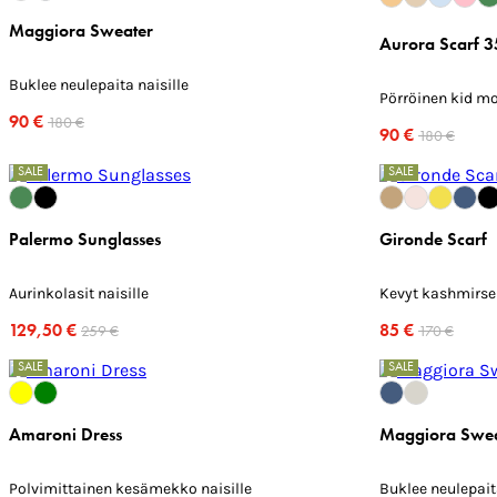
Maggiora Sweater
Aurora Scarf 
Buklee neulepaita naisille
Pörröinen kid mo
90 €
180 €
90 €
180 €
SALE
SALE
Palermo Sunglasses
Gironde Scarf
Aurinkolasit naisille
Kevyt kashmirse
129,50 €
85 €
259 €
170 €
SALE
SALE
Amaroni Dress
Maggiora Swea
Polvimittainen kesämekko naisille
Buklee neulepaita