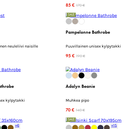
85 €
170 €
SALE
Pampelonne Bathrobe
nen neuleliivi naisille
Puuvillainen unisex kylpytakki
95 €
190 €
throbe
Adalyn Beanie
sex kylpytakki
Muhkea pipo
70 €
140 €
SALE
+6
+15