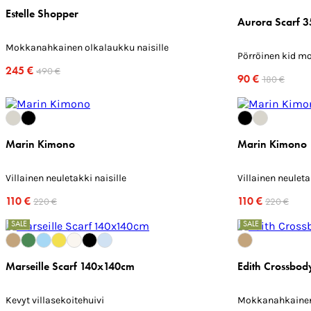
Estelle Shopper
Aurora Scarf 
Mokkanahkainen olkalaukku naisille
Pörröinen kid mo
245 €
490 €
90 €
180 €
Marin Kimono
Marin Kimono
Villainen neuletakki naisille
Villainen neuleta
110 €
110 €
220 €
220 €
SALE
SALE
Marseille Scarf 140x140cm
Edith Crossbod
Kevyt villasekoitehuivi
Mokkanahkainen 