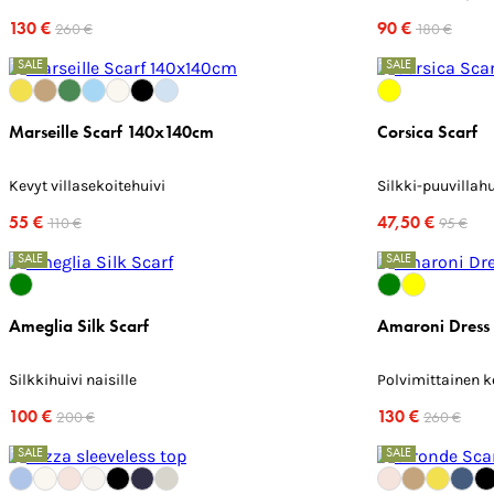
130 €
90 €
260 €
180 €
SALE
SALE
Marseille Scarf 140x140cm
Corsica Scarf
Kevyt villasekoitehuivi
Silkki-puuvillahu
55 €
47,50 €
110 €
95 €
SALE
SALE
Ameglia Silk Scarf
Amaroni Dress
Silkkihuivi naisille
Polvimittainen 
100 €
130 €
200 €
260 €
SALE
SALE