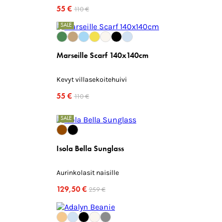
55 €
110 €
SALE
Marseille Scarf 140x140cm
Kevyt villasekoitehuivi
55 €
110 €
SALE
Isola Bella Sunglass
Aurinkolasit naisille
129,50 €
259 €