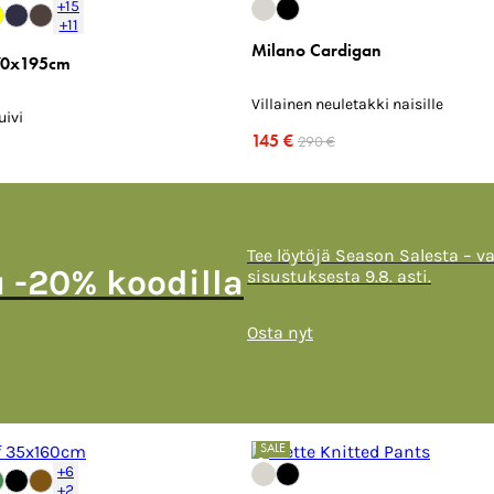
+15
+11
Milano Cardigan
 70x195cm
Villainen neuletakki naisille
uivi
145 €
290 €
Tee löytöjä Season Salesta – v
u -20% koodilla
sisustuksesta 9.8. asti.
Osta nyt
SALE
+6
+2