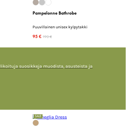
Pampelonne Bathrobe
Puuvillainen unisex kylpytakki
95 €
190 €
alikoituja suosikkeja muodista, asusteista ja
SALE