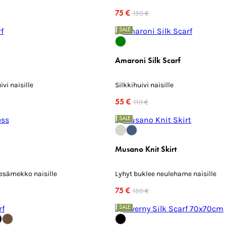
75 €
150 €
SALE
Amaroni Silk Scarf
ivi naisille
Silkkihuivi naisille
55 €
110 €
SALE
Musano Knit Skirt
kesämekko naisille
Lyhyt buklee neulehame naisille
75 €
150 €
SALE