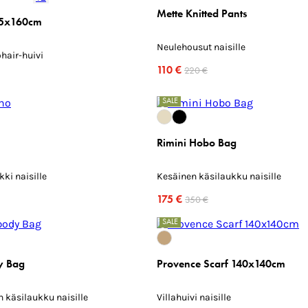
Mette Knitted Pants
35x160cm
Neulehousut naisille
hair-huivi
110 €
220 €
SALE
Rimini Hobo Bag
kki naisille
Kesäinen käsilaukku naisille
175 €
350 €
SALE
y Bag
Provence Scarf 140x140cm
käsilaukku naisille
Villahuivi naisille