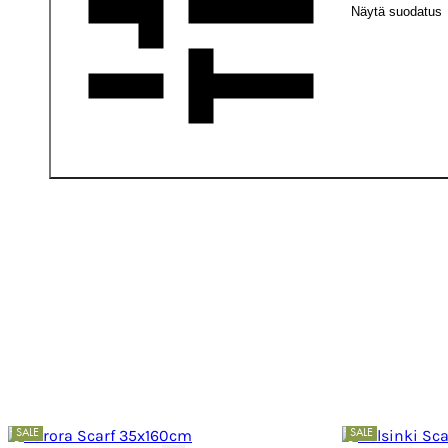
Näytä suodatus
SALE
SALE