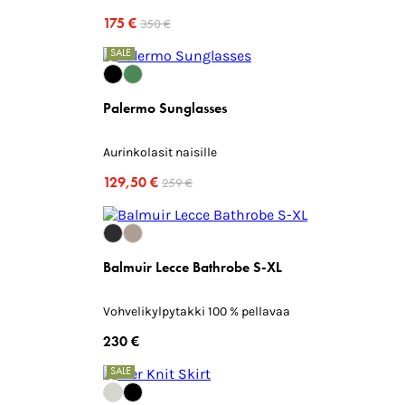
175 €
350 €
SALE
Palermo Sunglasses
Aurinkolasit naisille
129,50 €
259 €
Balmuir Lecce Bathrobe S-XL
Vohvelikylpytakki 100 % pellavaa
230 €
SALE