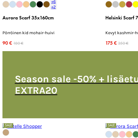
+6
+2
Aurora Scarf 35x160cm
Helsinki Scarf
Pörröinen kid mohair-huivi
Kevyt kashmir-h
90 €
175 €
180 €
350 €
Season sale -50% + lisäet
EXTRA20
SALE
SALE