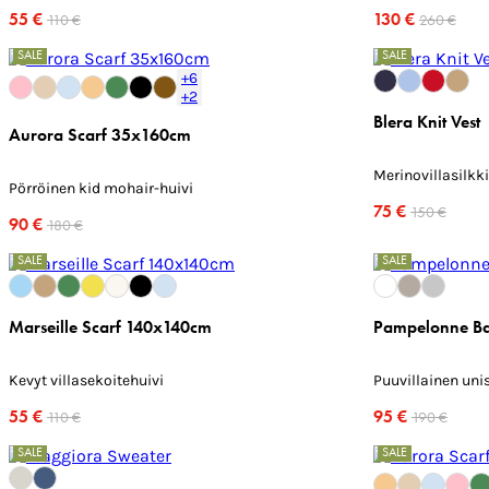
55 €
130 €
110 €
260 €
SALE
SALE
+6
+2
Blera Knit Vest
Aurora Scarf 35x160cm
Merinovillasilkki
Pörröinen kid mohair-huivi
75 €
150 €
90 €
180 €
SALE
SALE
Marseille Scarf 140x140cm
Pampelonne Ba
Kevyt villasekoitehuivi
Puuvillainen uni
55 €
95 €
110 €
190 €
SALE
SALE