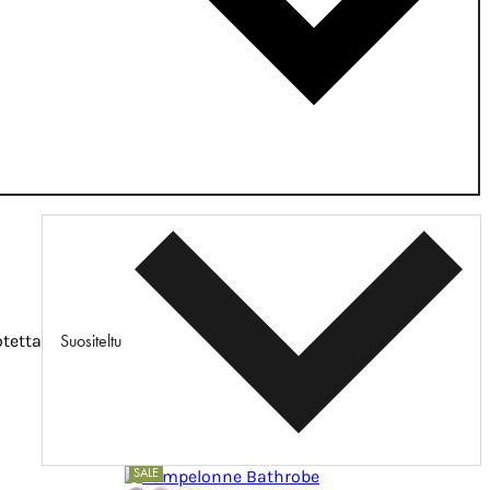
Suositeltu
tetta
SALE