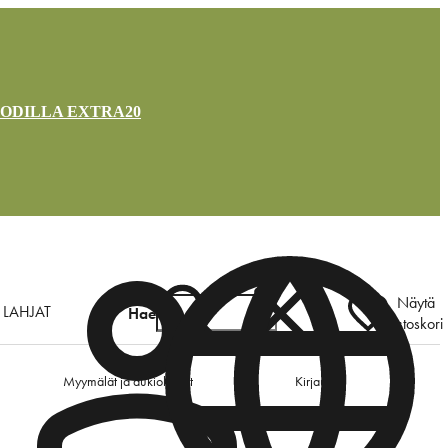
OODILLA EXTRA20
Näytä
LAHJAT
Hae
ostoskori
Myymälät ja aukioloajat
Kirjaudu