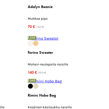
Adalyn Beanie
Muhkea pipo
70 €
140 €
SALE
Forino Sweater
Mohair-neulepaita naisille
140 €
280 €
SALE
Rimini Hobo Bag
ille
Kesäinen käsilaukku naisille