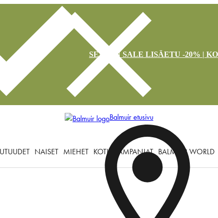
SEASON SALE LISÄETU -20% | K
Balmuir etusivu
UTUUDET
NAISET
MIEHET
KOTI
KAMPANJAT
BALMUIR WORLD