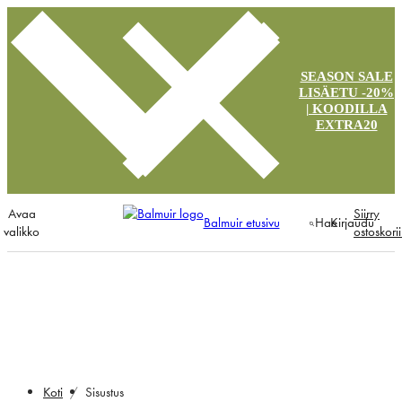
SEASON SALE
LISÄETU -20%
| KOODILLA
EXTRA20
Avaa
Siirry
Balmuir etusivu
Hae
Kirjaudu
valikko
ostoskori
Sisustus
Koti
Sisustus