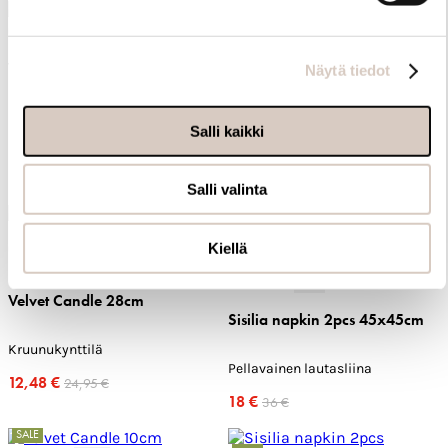
SALE
+3
+0
Velvet Candle 6cm
Näytä tiedot
Velvet Candle 28cm
Pieni pallokynttilä
Salli kaikki
Kruunukynttilä
13 €
12,48 €
24,95 €
Salli valinta
SALE
SALE
+3
Kiellä
+0
+5
+1
Velvet Candle 28cm
Sisilia napkin 2pcs 45x45cm
Kruunukynttilä
Pellavainen lautasliina
12,48 €
24,95 €
18 €
36 €
SALE