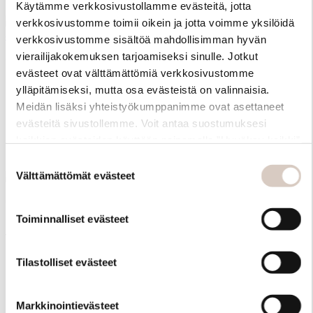
Käytämme verkkosivustollamme evästeitä, jotta
verkkosivustomme toimii oikein ja jotta voimme yksilöidä
SALE
SALE
verkkosivustomme sisältöä mahdollisimman hyvän
+5
+5
vierailijakokemuksen tarjoamiseksi sinulle. Jotkut
+1
+1
evästeet ovat välttämättömiä verkkosivustomme
ylläpitämiseksi, mutta osa evästeistä on valinnaisia.
Sisilia napkin 2pcs 45x45cm
Sisilia napkin 2pcs 45x45cm
Meidän lisäksi yhteistyökumppanimme ovat asettaneet
evästeitä sivustollemme. Voit antaa suostumuksesi
Pellavainen lautasliina
Pellavainen lautasliina
kaikkien evästeiden käyttöön painamalla ”Hyväksy kaikki”
18 €
18 €
36 €
36 €
-linkkiä. Pystyt muuttamaan valintojasi nyt sekä
Suostumuksen
myöhemmin ”Evästeasetukset” -linkin kautta.
Välttämättömät evästeet
SALE
SALE
valinta
+10
+10
+6
+6
Toiminnalliset evästeet
Velvet Candle 10cm
Velvet Candle 10cm
Tilastolliset evästeet
Pallokynttilä
Pallokynttilä
11,48 €
11,48 €
22,95 €
22,95 €
Markkinointievästeet