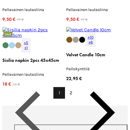
Pellavainen lautasliina
Pellavainen lautasliina
9,50 €
9,50 €
19 €
19 €
SALE
+10
+6
+5
+1
Velvet Candle 10cm
Sisilia napkin 2pcs 45x45cm
Pallokynttilä
Pellavainen lautasliina
22,95 €
18 €
36 €
1
2
Edellinen
Seuraava