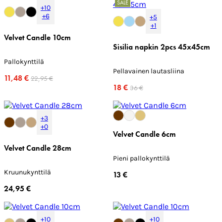
SALE
+10
+6
+5
+1
Velvet Candle 10cm
Sisilia napkin 2pcs 45x45cm
Pallokynttilä
Pellavainen lautasliina
11,48 €
22,95 €
18 €
36 €
+3
+0
Velvet Candle 6cm
Velvet Candle 28cm
Pieni pallokynttilä
Kruunukynttilä
13 €
24,95 €
+10
+10