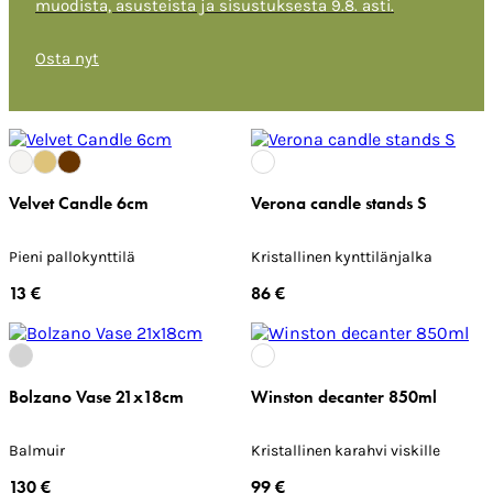
muodista, asusteista ja sisustuksesta 9.8. asti.
Osta nyt
Velvet Candle 6cm
Verona candle stands S
Pieni pallokynttilä
Kristallinen kynttilänjalka
13 €
86 €
Bolzano Vase 21x18cm
Winston decanter 850ml
Balmuir
Kristallinen karahvi viskille
130 €
99 €