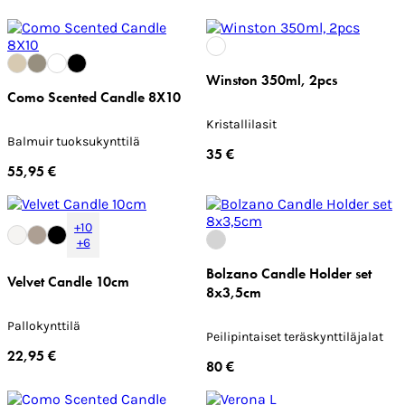
Winston 350ml, 2pcs
Como Scented Candle 8X10
Kristallilasit
Balmuir tuoksukynttilä
35 €
55,95 €
+10
+6
Bolzano Candle Holder set
Velvet Candle 10cm
8x3,5cm
Pallokynttilä
Peilipintaiset teräskynttiläjalat
22,95 €
80 €