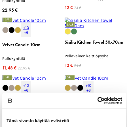
Pallokynttilä
12 €
24 €
22,95 €
SALE
SALE
+10
+6
Sisilia Kitchen Towel 50x70cm
Velvet Candle 10cm
Pellavainen keittiöpyyhe
Pallokynttilä
12 €
24 €
11,48 €
22,95 €
SALE
SALE
+10
+10
+6
+6
Velvet Candle 10cm
Velvet Candle 10cm
Pallokynttilä
Pallokynttilä
Tämä sivusto käyttää evästeitä
11,48 €
11,48 €
22,95 €
22,95 €