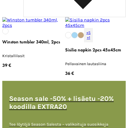
+5
+1
Winston tumbler 340ml, 2pcs
Sisilia napkin 2pcs 45x45cm
Kristallilasit
Pellavainen lautasliina
39 €
36 €
Season sale -50% + lisäetu -20%
koodilla EXTRA20
Tee löytöjä Season Salesta – valikoituja suosikkeja