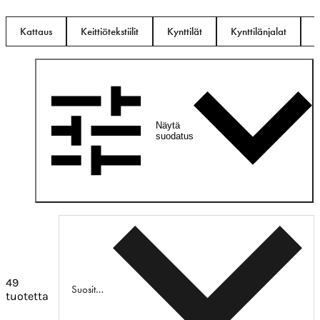
Kattaus
Keittiötekstiilit
Kynttilät
Kynttilänjalat
K
Näytä
suodatus
49
Suositeltu
tuotetta