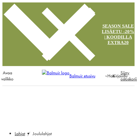
SEASON SALE
LISÄETU -20%
| KOODILLA
EXTRA20
Avaa
Siirry
Balmuir etusivu
Hae
Kirjaudu
valikko
ostoskori
Joululahjat
Lahjat
Joululahjat