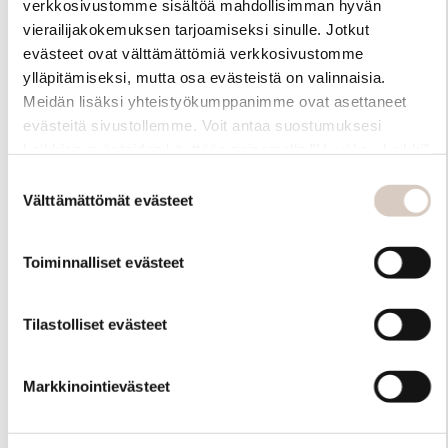
verkkosivustomme sisältöä mahdollisimman hyvän
vierailijakokemuksen tarjoamiseksi sinulle. Jotkut
evästeet ovat välttämättömiä verkkosivustomme
Info
ylläpitämiseksi, mutta osa evästeistä on valinnaisia.
Meidän lisäksi yhteistyökumppanimme ovat asettaneet
evästeitä sivustollemme. Voit antaa suostumuksesi
kaikkien evästeiden käyttöön painamalla ”Hyväksy kaikki”
-linkkiä. Pystyt muuttamaan valintojasi nyt sekä
Suostumuksen
myöhemmin ”Evästeasetukset” -linkin kautta.
Välttämättömät evästeet
valinta
Toiminnalliset evästeet
Ota yhteyttä
Tilastolliset evästeet
Markkinointievästeet