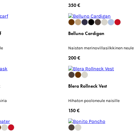
350 €
f
Belluno Cardigan
le
Naisten merinovillasilkkinen neule
200 €
k
Blera Rollneck Vest
iria
Hihaton pooloneule naisille
150 €