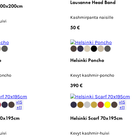
Lausanne Head Band
 100x200cm
Kashmirpanta naisille
uivi
50 €
o
Helsinki Poncho
poncho
Kevyt kashmir-poncho
390 €
+15
+15
+11
+11
 70x195cm
Helsinki Scarf 70x195cm
uivi
Kevyt kashmir-huivi