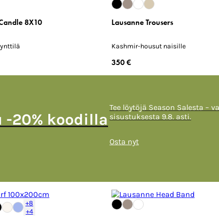
Candle 8X10
Lausanne Trousers
ynttilä
Kashmir-housut naisille
350 €
Tee löytöjä Season Salesta – v
u -20% koodilla
sisustuksesta 9.8. asti.
Osta nyt
+8
+4