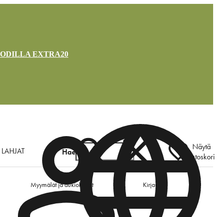
OODILLA EXTRA20
Näytä
LAHJAT
Hae
ostoskori
Myymälät ja aukioloajat
Kirjaudu