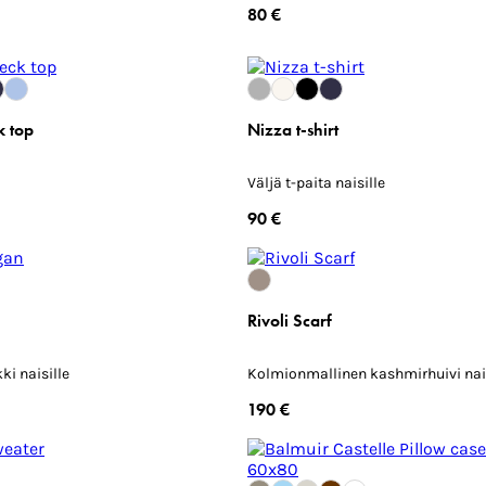
80 €
k top
Nizza t-shirt
Väljä t-paita naisille
90 €
n
Rivoli Scarf
i naisille
Kolmionmallinen kashmirhuivi nais
190 €