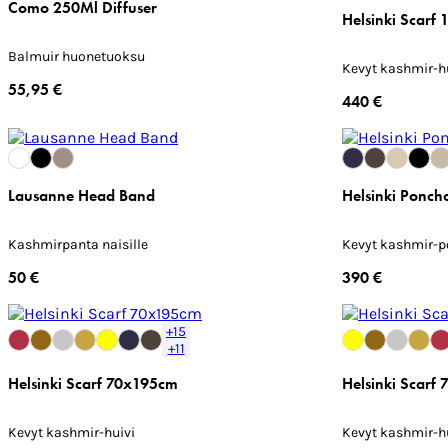
Como 250Ml Diffuser
Helsinki Scarf
Balmuir huonetuoksu
Kevyt kashmir-h
55,95 €
440 €
Lausanne Head Band
Helsinki Ponch
Kashmirpanta naisille
Kevyt kashmir-
50 €
390 €
+15
+11
Helsinki Scarf 70x195cm
Helsinki Scarf
Kevyt kashmir-huivi
Kevyt kashmir-h