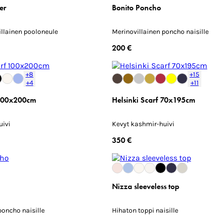
er
Bonito Poncho
llainen pooloneule
Merinovillainen poncho naisille
200 €
+8
+15
+4
+11
 100x200cm
Helsinki Scarf 70x195cm
uivi
Kevyt kashmir-huivi
350 €
Nizza sleeveless top
poncho naisille
Hihaton toppi naisille