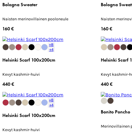
Bologna Sweater
Bologna Sweat
Naisten merinovillainen pooloneule
Naisten merinovi
160 €
160 €
+8
+4
Helsinki Scarf 100x200cm
Helsinki Scarf
Kevyt kashmir-huivi
Kevyt kashmir-h
440 €
440 €
+8
+4
Bonito Poncho
Helsinki Scarf 100x200cm
Merinovillainen 
Kevyt kashmir-huivi