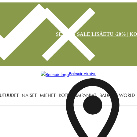
SEASON SALE LISÄETU -20% | K
Balmuir etusivu
UTUUDET
NAISET
MIEHET
KOTI
KAMPANJAT
BALMUIR WORLD