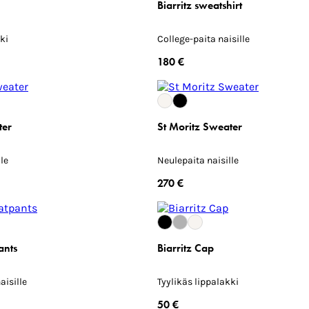
Biarritz sweatshirt
ki
College-paita naisille
180 €
ter
St Moritz Sweater
le
Neulepaita naisille
270 €
ants
Biarritz Cap
aisille
Tyylikäs lippalakki
50 €