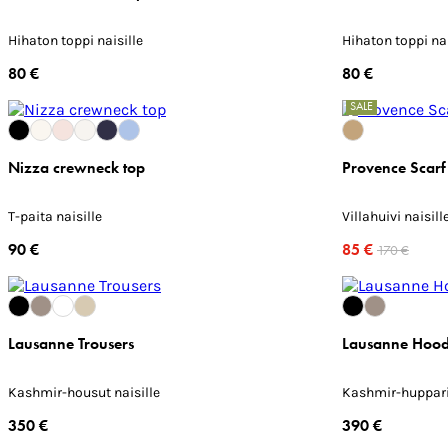
Hihaton toppi naisille
Hihaton toppi nai
80 €
80 €
SALE
Nizza crewneck top
Provence Scar
T-paita naisille
Villahuivi naisill
90 €
85 €
170 €
Lausanne Trousers
Lausanne Hood
Kashmir-housut naisille
Kashmir-huppari 
350 €
390 €