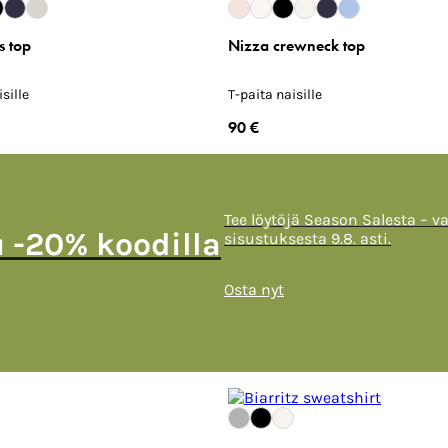
s top
Nizza crewneck top
sille
T-paita naisille
90 €
Tee löytöjä Season Salesta – v
u -20% koodilla
sisustuksesta 9.8. asti.
Osta nyt