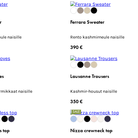
r
Ferrara Sweater
le naisille
Rento kashmirneule naisille
390 €
es
Lausanne Trousers
rmikkaat naisille
Kashmir-housut naisille
350 €
SALE
s top
Nizza crewneck top