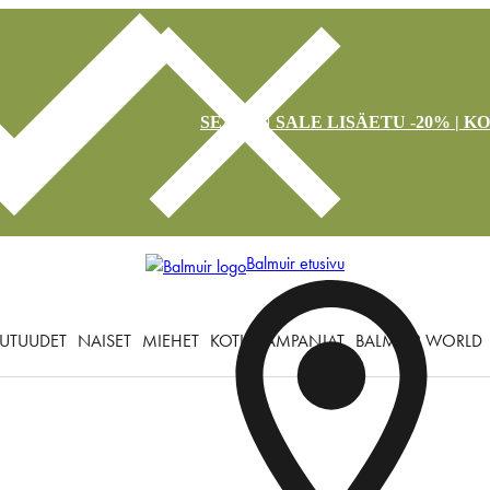
SEASON SALE LISÄETU -20% | K
Balmuir etusivu
UTUUDET
NAISET
MIEHET
KOTI
KAMPANJAT
BALMUIR WORLD