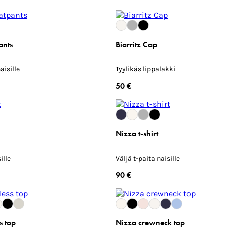
ants
Biarritz Cap
aisille
Tyylikäs lippalakki
50 €
Nizza t-shirt
ille
Väljä t-paita naisille
90 €
s top
Nizza crewneck top