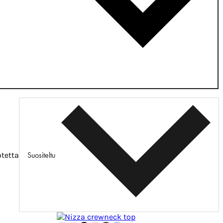
Suositeltu
otetta