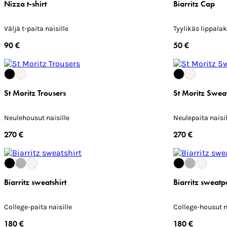
Nizza t-shirt
Biarritz Cap
Väljä t-paita naisille
Tyylikäs lippalak
90 €
50 €
St Moritz Trousers
St Moritz Swea
Neulehousut naisille
Neulepaita naisil
270 €
270 €
Biarritz sweatshirt
Biarritz sweatp
College-paita naisille
College-housut n
180 €
180 €