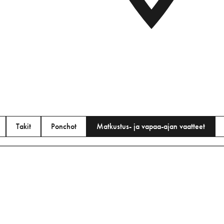
tkustus- ja vapaa-ajan vaatt
Takit
Ponchot
Matkustus- ja vapaa-ajan vaatteet