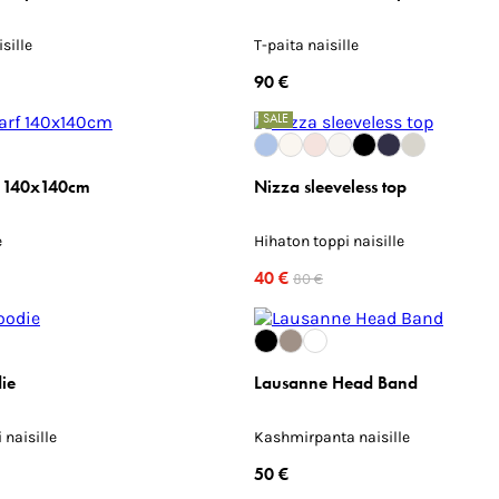
sille
T-paita naisille
90 €
SALE
f 140x140cm
Nizza sleeveless top
e
Hihaton toppi naisille
40 €
80 €
ie
Lausanne Head Band
naisille
Kashmirpanta naisille
50 €