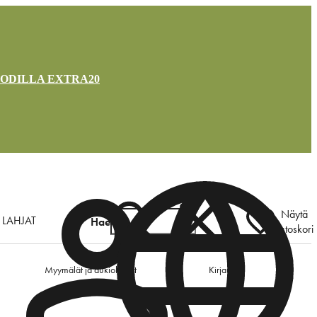
OODILLA EXTRA20
Näytä
LAHJAT
Hae
ostoskori
Myymälät ja aukioloajat
Kirjaudu