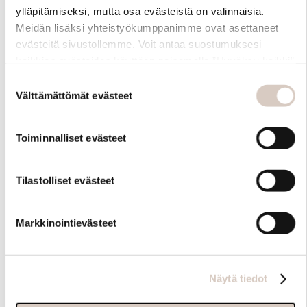
ylläpitämiseksi, mutta osa evästeistä on valinnaisia.
Meidän lisäksi yhteistyökumppanimme ovat asettaneet
evästeitä sivustollemme. Voit antaa suostumuksesi
kaikkien evästeiden käyttöön painamalla ”Hyväksy kaikki”
-linkkiä. Pystyt muuttamaan valintojasi nyt sekä
Suostumuksen
myöhemmin ”Evästeasetukset” -linkin kautta.
Välttämättömät evästeet
valinta
Toiminnalliset evästeet
Hoito-ohjeet
Tilastolliset evästeet
Markkinointievästeet
Näytä tiedot
Samankaltaisia tuotteita