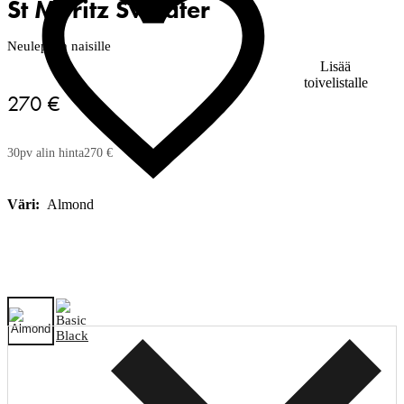
St Moritz Sweater
Neulepaita naisille
Lisää
toivelistalle
270 €
30pv alin hinta
270 €
Väri:
Almond