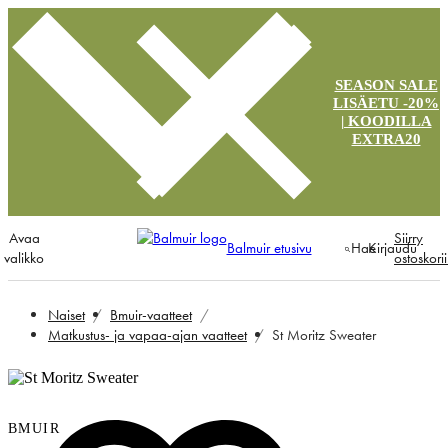
SEASON SALE
LISÄETU -20%
| KOODILLA
EXTRA20
Avaa
Siirry
Balmuir etusivu
Hae
Kirjaudu
valikko
ostoskori
Naiset
Bmuir-vaatteet
Matkustus- ja vapaa-ajan vaatteet
St Moritz Sweater
BMUIR