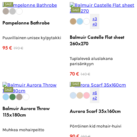
SALE
SALE
+3
Pampelonne Bathrobe
+0
Balmuir Castelle Flat sheet
Puuvillainen unisex kylpytakki
260x270
95 €
190 €
Tuplaleveä aluslakana
parisänkyyn
70 €
140 €
SALE
SALE
+6
+2
Balmuir Aurora Throw
Aurora Scarf 35x160cm
115x180cm
Pörröinen kid mohair-huivi
Muhkea mohairpeitto
90 €
180 €