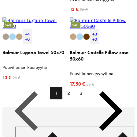
13 €
26 €
SALE
SALE
+4
+3
+0
+0
Balmuir Lugano Towel 50x70
Balmuir Castelle Pillow case
50x60
Puuvillainen käsipyyhe
Puuvillainen tyynyliina
13 €
26 €
17,50 €
35 €
1
2
3
Edellinen
Seuraava