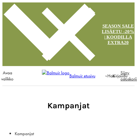
SEASON SALE
LISÄETU -20%
| KOODILLA
EXTRA20
Avaa
Siirry
Balmuir etusivu
Hae
Kirjaudu
valikko
ostoskori
Kampanjat
Kampanjat