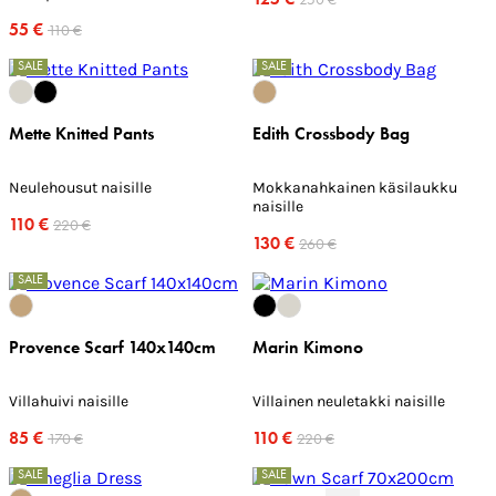
55 €
110 €
SALE
SALE
Mette Knitted Pants
Edith Crossbody Bag
Neulehousut naisille
Mokkanahkainen käsilaukku
naisille
110 €
220 €
130 €
260 €
SALE
Provence Scarf 140x140cm
Marin Kimono
Villahuivi naisille
Villainen neuletakki naisille
85 €
110 €
170 €
220 €
SALE
SALE