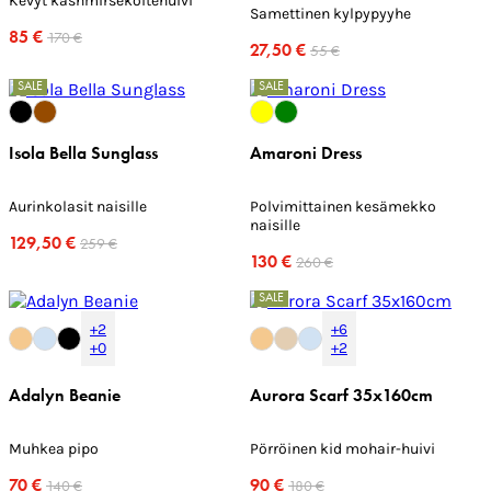
Kevyt kashmirsekoitehuivi
Samettinen kylpypyyhe
85 €
170 €
27,50 €
55 €
SALE
SALE
Isola Bella Sunglass
Amaroni Dress
Aurinkolasit naisille
Polvimittainen kesämekko
naisille
129,50 €
259 €
130 €
260 €
SALE
+2
+6
+0
+2
Adalyn Beanie
Aurora Scarf 35x160cm
Muhkea pipo
Pörröinen kid mohair-huivi
70 €
90 €
140 €
180 €