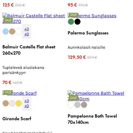
125 €
95 €
250 €
190 €
SALE
SALE
+3
Palermo Sunglasses
+0
Balmuir Castelle Flat sheet
Aurinkolasit naisille
260x270
129,50 €
259 €
Tuplaleveä aluslakana
parisänkyyn
70 €
140 €
SALE
SALE
+3
+0
Pampelonne Bath Towel
Gironde Scarf
70x140cm