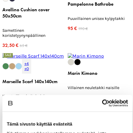
Pampelonne Bathrobe
Avellino Cushion cover
50x50cm
Puuvillainen unisex kylpytakki
95 €
190 €
Samettinen
koristetyynynpäällinen
32,50 €
65 €
SALE
+4
+0
Marin Kimono
Marseille Scarf 140x140cm
Villainen neuletakki naisille
Kevyt villasekoitehuivi
110 €
220 €
55 €
110 €
SALE
Tämä sivusto käyttää evästeitä
+6
+2
+2
+0