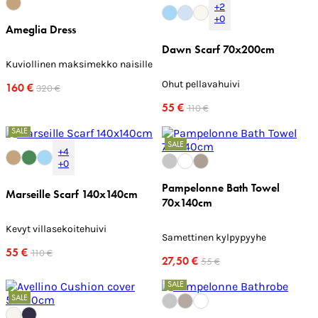
+2
+0
Ameglia Dress
Dawn Scarf 70x200cm
Kuviollinen maksimekko naisille
Ohut pellavahuivi
160 €
320 €
55 €
110 €
SALE
SALE
+4
+0
Pampelonne Bath Towel
Marseille Scarf 140x140cm
70x140cm
Kevyt villasekoitehuivi
Samettinen kylpypyyhe
55 €
110 €
27,50 €
55 €
SALE
SALE