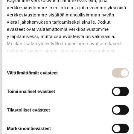
Käytämme verkkosivustollamme evästeitä, jotta
verkkosivustomme toimii oikein ja jotta voimme yksilöidä
Aurora Scarf 35x160cm
Adalyn Beanie
verkkosivustomme sisältöä mahdollisimman hyvän
vierailijakokemuksen tarjoamiseksi sinulle. Jotkut
Pörröinen kid mohair-huivi
Muhkea pipo
evästeet ovat välttämättömiä verkkosivustomme
90 €
70 €
180 €
140 €
ylläpitämiseksi, mutta osa evästeistä on valinnaisia.
Meidän lisäksi yhteistyökumppanimme ovat asettaneet
SALE
SALE
evästeitä sivustollemme. Voit antaa suostumuksesi
+4
+0
kaikkien evästeiden käyttöön painamalla ”Hyväksy kaikki”
Isola Bella Sunglass
-linkkiä. Pystyt muuttamaan valintojasi nyt sekä
Suostumuksen
Marseille Scarf 140x140cm
myöhemmin ”Evästeasetukset” -linkin kautta.
Välttämättömät evästeet
valinta
Aurinkolasit naisille
Kevyt villasekoitehuivi
129,50 €
259 €
Toiminnalliset evästeet
55 €
110 €
SALE
Tilastolliset evästeet
SALE
Maggiora Sweater
Balmuir Cassia Bedspread
Markkinointievästeet