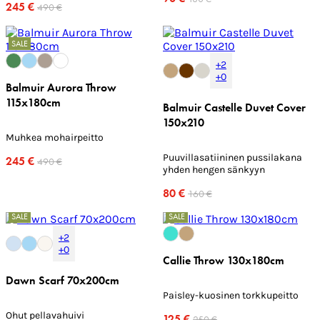
245 €
490 €
SALE
+2
+0
Balmuir Aurora Throw
115x180cm
Balmuir Castelle Duvet Cover
150x210
Muhkea mohairpeitto
Puuvillasatiininen pussilakana
245 €
490 €
yhden hengen sänkyyn
80 €
160 €
SALE
SALE
+2
+0
Callie Throw 130x180cm
Dawn Scarf 70x200cm
Paisley-kuosinen torkkupeitto
Ohut pellavahuivi
125 €
250 €