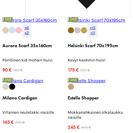
SALE
SALE
+6
+15
+2
+11
Aurora Scarf 35x160cm
Helsinki Scarf 70x195cm
Pörröinen kid mohair-huivi
Kevyt kashmir-huivi
90 €
175 €
180 €
350 €
SALE
SALE
Milano Cardigan
Estelle Shopper
Villainen neuletakki naisille
Mokkanahkainen olkalaukku
naisille
145 €
290 €
245 €
490 €