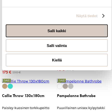
260x260
Buklee neulepaita naisille
90 €
180 €
Samettinen päiväpeite
Näytä tiedot
145 €
290 €
SALE
SALE
Salli kaikki
+15
+11
Blera Knit Vest
Salli valinta
Helsinki Scarf 70x195cm
Merinovillasilkkinen neuleliivi
Kiellä
naisille
Kevyt kashmir-huivi
75 €
150 €
175 €
350 €
SALE
SALE
Callie Throw 130x180cm
Pampelonne Bathrobe
Paisley-kuosinen torkkupeitto
Puuvillainen unisex kylpytakki