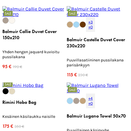
SALE
SALE
+3
+0
Balmuir Callie Duvet Cover
150x210
Balmuir Castelle Duvet Cover
230x220
Yhden hengen jaquard kuvioitu
pussilakana
Puuvillasatiininen pussilakana
parisänkyyn
95 €
190 €
115 €
230 €
SALE
SALE
+4
Rimini Hobo Bag
+0
Balmuir Lugano Towel 50x70
Kesäinen käsilaukku naisille
175 €
350 €
Puuvillainen käsipyyhe