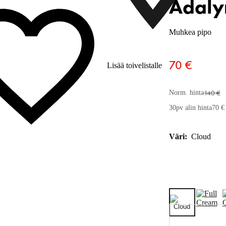
Adaly
Muhkea pipo
70 €
Lisää toivelistalle
140 €
Norm. hinta
30pv alin hinta
70 €
Väri:
Cloud