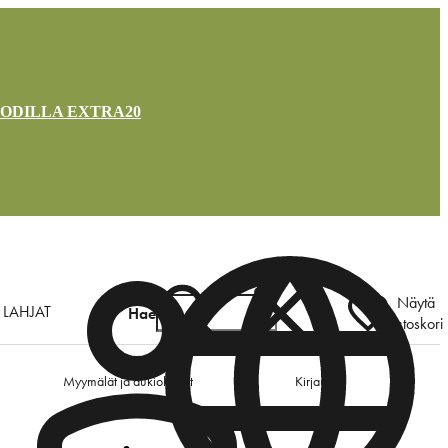
OODILLA EXTRA20
Näytä
LAHJAT
Hae
ostoskori
Myymälät ja aukioloajat
Kirjaudu