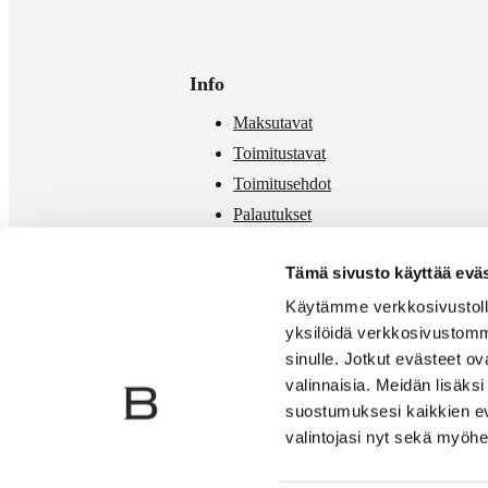
Info
Maksutavat
Toimitustavat
Toimitusehdot
Palautukset
Mittataulukko
Tämä sivusto käyttää eväs
Käytämme verkkosivustolla
yksilöidä verkkosivustomm
sinulle. Jotkut evästeet o
valinnaisia. Meidän lisäk
suostumuksesi kaikkien ev
valintojasi nyt sekä myöhe