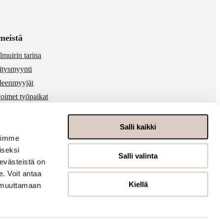
meistä
lmuirin tarina
itysmyynti
lleenmyyjät
oimet työpaikat
 & media
ärinkäytösten ilmoitukset
Salli kaikki
voimme
iseksi
Salli valinta
evästeistä on
. Voit antaa
Kiellä
t muuttamaan