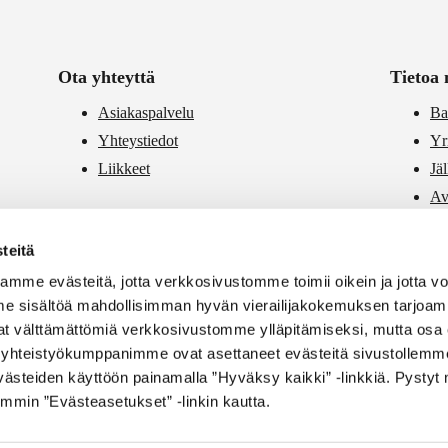
Ota yhteyttä
Tietoa 
Asiakaspalvelu
Ba
Yhteystiedot
Yr
Liikkeet
Jä
Av
PR
teitä
Vä
mme evästeitä, jotta verkkosivustomme toimii oikein ja jotta 
e sisältöä mahdollisimman hyvän vierailijakokemuksen tarjoam
vat välttämättömiä verkkosivustomme ylläpitämiseksi, mutta osa 
si yhteistyökumppanimme ovat asettaneet evästeitä sivustollemme
ästeiden käyttöön painamalla ”Hyväksy kaikki” -linkkiä. Pysty
mmin ”Evästeasetukset” -linkin kautta.