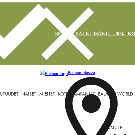
SEASON SALE LISÄETU -20% | K
Balmuir etusivu
UTUUDET
NAISET
MIEHET
KOTI
KAMPANJAT
BALMUIR WORLD
BALMUIR