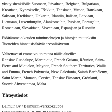
yksityishenkilöille Suomeen, Itävaltaan, Belgiaan, Bulgariaan,
Kroatiaan, Kyprokselle, Tšekkiin, Tanskaan, Viroon, Ranskaan,
Saksaan, Kreikkaan, Unkariin, Irlantiin, Italiaan, Latviaan,
Liettuaan, Luxemburgiin, Alankomaihin, Puolaan, Portugaliin,
Romaniaan, Slovakiaan, Sloveniaan, Espanjaan ja Ruotsiin.
Pidätämme oikeuden toimitusehtojen ja hintojen muutoksiin.
Tuotteiden hinnat sisältävät arvonlisäveron.
Valitettavasti emme voi toimittaa näille alueille:
Ranska: Guadalupe, Martinique, French Guiana, Réunion, Saint-
Pierre and Miquelon, Mayotte, French Southern Territories, Wallis
and Futuna, French Polynesia, New Caledonia, Sainth Barthélemy,
Saint Martin, Monaco, Corsica, Tanska: Färsaaret, Grönlanti,
Suomi: Ahvenanmaa, Malta
Yhteystiedot
Balmuir Oy / Balmuir.fi-verkkokauppa