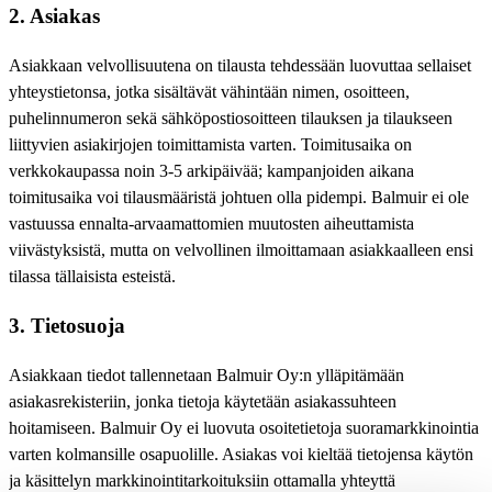
2. Asiakas
Asiakkaan velvollisuutena on tilausta tehdessään luovuttaa sellaiset
yhteystietonsa, jotka sisältävät vähintään nimen, osoitteen,
puhelinnumeron sekä sähköpostiosoitteen tilauksen ja tilaukseen
liittyvien asiakirjojen toimittamista varten. Toimitusaika on
verkkokaupassa noin 3-5 arkipäivää; kampanjoiden aikana
toimitusaika voi tilausmääristä johtuen olla pidempi. Balmuir ei ole
vastuussa ennalta-arvaamattomien muutosten aiheuttamista
viivästyksistä, mutta on velvollinen ilmoittamaan asiakkaalleen ensi
tilassa tällaisista esteistä.
3. Tietosuoja
Asiakkaan tiedot tallennetaan Balmuir Oy:n ylläpitämään
asiakasrekisteriin, jonka tietoja käytetään asiakassuhteen
hoitamiseen. Balmuir Oy ei luovuta osoitetietoja suoramarkkinointia
varten kolmansille osapuolille. Asiakas voi kieltää tietojensa käytön
ja käsittelyn markkinointitarkoituksiin ottamalla yhteyttä