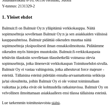
Siltasaarenkatu 8-10, 00530 Helsinki, Suomi
Y-tunnus: 2131329-2
1. Yleiset ehdot
Balmuir.fi on Balmuir Oy:n ylläpitämä verkkokauppa. Näitä
sopimusehtoja sovelletaan Balmuir Oy:n ja sen asiakkaiden välisissä
kauppasuhteissa. Balmuir pidättää oikeuden muuttaa näitä
sopimusehtoja yksipuolisesti ilman ennakkoilmoitusta. Pidätämme
oikeuden myös hintojen muutoksiin. Balmuir.fi-verkkokaupasta
tehtäviin tilauksiin sovelletaan tilaushetkellä voimassa olevia
sopimusehtoja, jotka ilmenevät verkkokaupan Toimitusehdot-sivulla.
Balmuir Oy ei vastaa vahingoista, jotka aiheutuvat force majeure -
esteistä. Tällaisina esteinä pidetään ennalta-arvaamattomia seikkoja
ja/tai olosuhteita, joihin Balmuir Oy ei ole voinut toiminnallaan
vaikuttaa ja jotka eivät ole kohtuudella ratkaistavissa. Balmuir Oy on
velvollinen ilmoittamaan asiakkaalleen ensi tilassa tällaisista esteistä.
Lue tarkemmin toimitustavoista
.
täältä