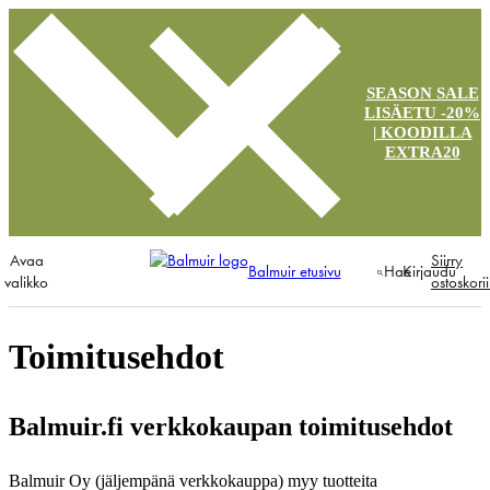
SEASON SALE
LISÄETU -20%
| KOODILLA
EXTRA20
Avaa
Siirry
Balmuir etusivu
Hae
Kirjaudu
valikko
ostoskori
Toimitusehdot
Balmuir
.fi verkkokaupan toimitusehdot
Balmuir Oy (jäljempänä verkkokauppa) myy tuotteita