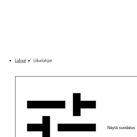
Lahjat
Liikelahjat
Näytä suodatus