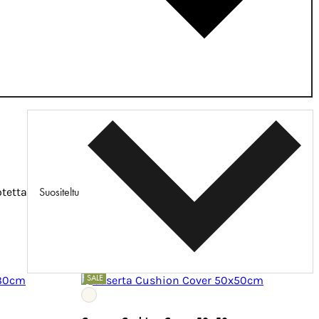
Suositeltu
otetta
SALE