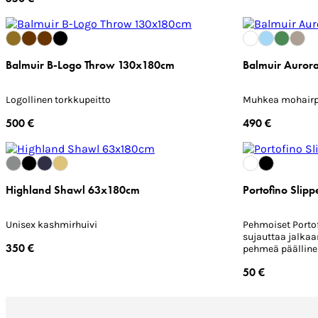
Balmuir B-Logo Throw 130x180cm
Balmuir Auror
Logollinen torkkupeitto
Muhkea mohairp
500 €
490 €
Highland Shawl 63x180cm
Portofino Slipp
Unisex kashmirhuivi
Pehmoiset Portof
sujauttaa jalkaa
350 €
pehmeä päälline
korkealaatuises
50 €
puuvillafroteesta