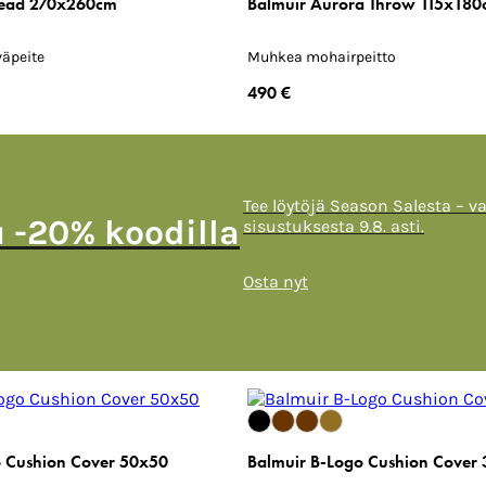
read 270x260cm
Balmuir Aurora Throw 115x18
väpeite
Muhkea mohairpeitto
490 €
Tee löytöjä Season Salesta – v
u -20% koodilla
sisustuksesta 9.8. asti.
Osta nyt
o Cushion Cover 50x50
Balmuir B-Logo Cushion Cover