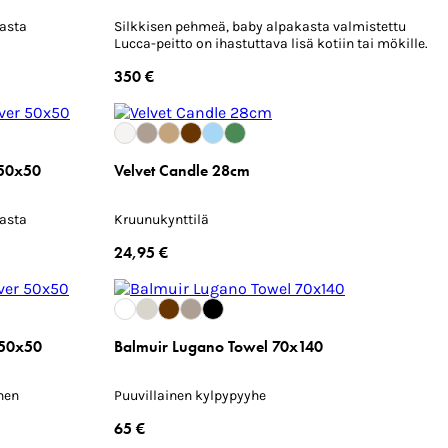
lasta
Silkkisen pehmeä, baby alpakasta valmistettu
Lucca-peitto on ihastuttava lisä kotiin tai mökille.
350 €
 50x50
Velvet Candle 28cm
lasta
Kruunukynttilä
24,95 €
 50x50
Balmuir Lugano Towel 70x140
nen
Puuvillainen kylpypyyhe
65 €