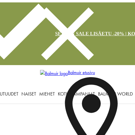
SEASON SALE LISÄETU -20% | K
Balmuir etusivu
UTUUDET
NAISET
MIEHET
KOTI
KAMPANJAT
BALMUIR WORLD