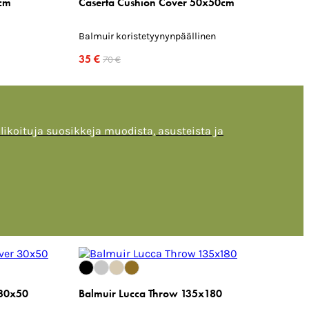
0cm
Caserta Cushion Cover 50x50cm
Balmuir koristetyynynpäällinen
35 €
70 €
alikoituja suosikkeja muodista, asusteista ja
 30x50
Balmuir Lucca Throw 135x180