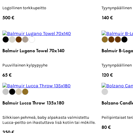
Logollinen torkkupeitto
Tyynynpäällinen 
500 €
140 €
Balmuir Lugano Towel 70x140
Balmuir B-Log
Puuvillainen kylpypyyhe
Tyynynpäällinen 
65 €
120 €
Balmuir Lucca Throw 135x180
Bolzano Candle
Silkkisen pehmeä, baby alpakasta valmistettu
Peilipintaiset te
Lucca-peitto on ihastuttava lisä kotiin tai mökille.
80 €
350 €