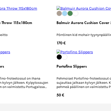
a Throw 115x180cm
Balmuir Aurora Cushion Cover
eitto
Pörröinen kid mohair-tyynynpäälli
170 €
ers
Portofino Slippers
ino-froteetossut on ihana
Pehmoiset Portofino-froteetossut 
n kylvyn jälkeen. Kylpytossujen
sujauttaa jalkaan kylvyn jälkeen. 
n on valmistettu Portugalssa
pehmeä päällinen on valmistettu 
ta ja imukykyisestä
korkealaatuisesta ja imukykyisest
50 €
.
puuvillafroteesta.