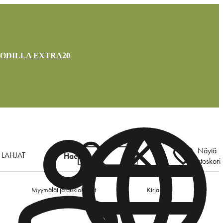
OODILLA EXTRA20
Näytä
LAHJAT
Hae
ostoskori
Myymälät ja aukioloajat
Kirjaudu