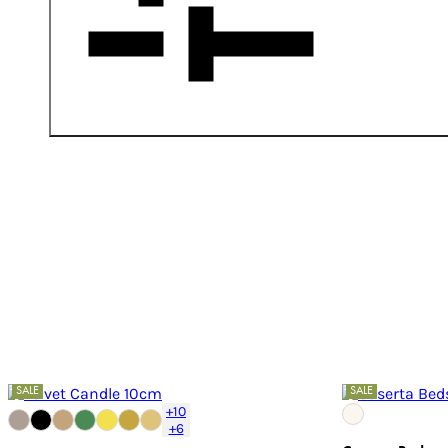
SALE
SALE
+10
+6