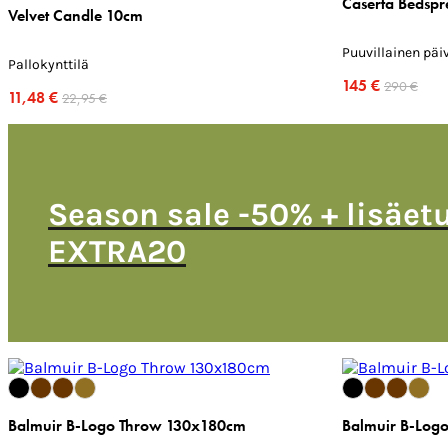
Caserta Bedsp
Velvet Candle 10cm
Puuvillainen päi
Pallokynttilä
145 €
290 €
11,48 €
22,95 €
Season sale -50% + lisäet
EXTRA20
Balmuir B-Logo Throw 130x180cm
Balmuir B-Log