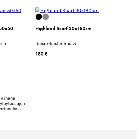
 50x50
Highland Scarf 30x180cm
nen
Unisex-kashmirhuivi
180 €
on ihana
Kylpytossujen
Portugalssa
ä