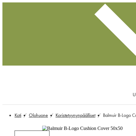
U
Koti
Olohuone
Koristetyynynpäälliset
Balmuir B-Logo 