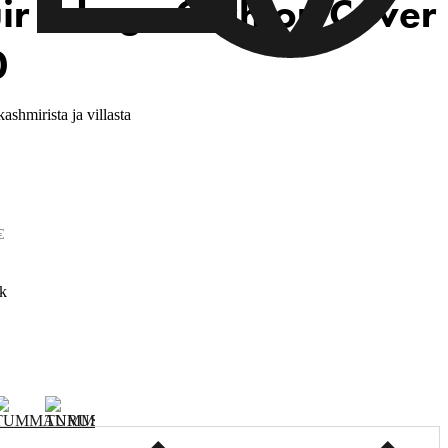
ir B-Logo Cushion Cover
0
shmirista ja villasta
€
k