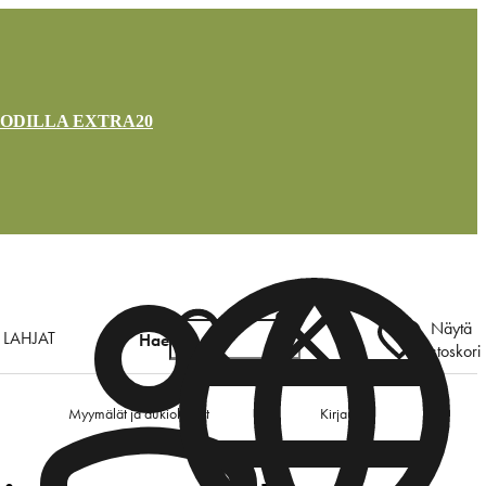
OODILLA EXTRA20
Näytä
LAHJAT
Hae
ostoskori
Myymälät ja aukioloajat
Kirjaudu