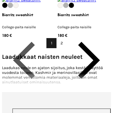
Biarritz sweatshirt
Biarritz sweatshirt
College-paita naisille
College-paita naisille
180 €
180 €
1
2
Laadukkaat naisten neuleet
Edellinen
Seuraava
Laadukas neule on ajaton sijoitus, joka kestää käyttöä
vuodesta toiseen. Kashmir ja merinovillasilkki ovat
molemmat verrattomia materiaaleja, joilla on omat
ainutlaatuiset ominaisuutensa.
Kashmirneuleet ovat erittäin pehmeitä ja lämpimiä ja ne
tuntuvat iholla ylellisiltä. Ne ovat myös kestäviä, joten
neuleesi säilyttää muotonsa ja pehmeytensä pitkään.