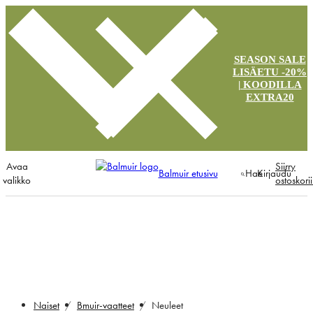
SEASON SALE
LISÄETU -20%
| KOODILLA
EXTRA20
Avaa
Siirry
Balmuir etusivu
Hae
Kirjaudu
valikko
ostoskori
Neuleet
Naiset
Bmuir-vaatteet
Neuleet