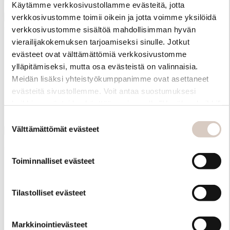
Käytämme verkkosivustollamme evästeitä, jotta
verkkosivustomme toimii oikein ja jotta voimme yksilöidä
verkkosivustomme sisältöä mahdollisimman hyvän
+5
+1
vierailijakokemuksen tarjoamiseksi sinulle. Jotkut
Riviere Knit Top
evästeet ovat välttämättömiä verkkosivustomme
Belluno Cardigan
ylläpitämiseksi, mutta osa evästeistä on valinnaisia.
Hihaton neuletoppi naisille
Meidän lisäksi yhteistyökumppanimme ovat asettaneet
Naisten merinovillasilkkinen
130 €
evästeitä sivustollemme. Voit antaa suostumuksesi
neuletakki
kaikkien evästeiden käyttöön painamalla ”Hyväksy kaikki”
200 €
-linkkiä. Pystyt muuttamaan valintojasi nyt sekä
Suostumuksen
myöhemmin ”Evästeasetukset” -linkin kautta.
Välttämättömät evästeet
valinta
+4
+4
+0
+0
Toiminnalliset evästeet
Bologna Sweater
Bologna Sweater
Tilastolliset evästeet
Naisten merinovillainen
Naisten merinovillainen
pooloneule
pooloneule
Markkinointievästeet
160 €
160 €