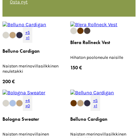
Osta nyt
+5
+1
Blera Rollneck Vest
Belluno Cardigan
Hihaton pooloneule naisille
Naisten merinovillasilkkinen
150 €
neuletakki
200 €
+4
+5
+0
+1
Bologna Sweater
Belluno Cardigan
Naisten merinovillainen
Naisten merinovillasilkkinen