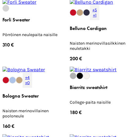
+5
+1
Forli Sweater
Belluno Cardigan
Pörröinen neulepaita naisille
Naisten merinovillasilkkinen
310 €
neuletakki
200 €
+4
+0
Biarritz sweatshirt
Bologna Sweater
College-paita naisille
Naisten merinovillainen
180 €
pooloneule
160 €