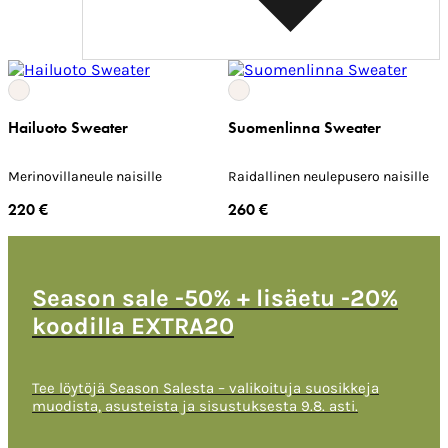
Hailuoto Sweater
Suomenlinna Sweater
Merinovillaneule naisille
Raidallinen neulepusero naisille
220 €
260 €
Season sale -50% + lisäetu -20%
koodilla EXTRA20
Tee löytöjä Season Salesta – valikoituja suosikkeja
muodista, asusteista ja sisustuksesta 9.8. asti.