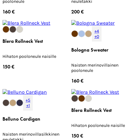
pooloneule
neuletakki
160 €
200 €
+4
+0
Blera Rollneck Vest
Bologna Sweater
Hihaton pooloneule naisille
Naisten merinovillainen
150 €
pooloneule
160 €
+5
+1
Blera Rollneck Vest
Belluno Cardigan
Hihaton pooloneule naisille
Naisten merinovillasilkkinen
150 €
neuletakki