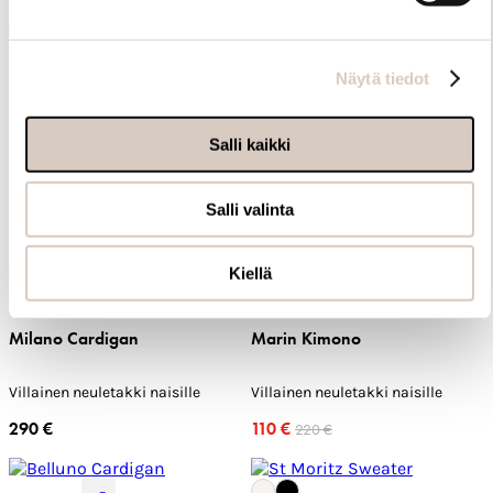
+5
Näytä tiedot
+1
Medea Sweater
Belluno Cardigan
Salli kaikki
Villainen pooloneule naisille
Naisten merinovillasilkkinen
230 €
neuletakki
Salli valinta
200 €
Kiellä
Milano Cardigan
Marin Kimono
Villainen neuletakki naisille
Villainen neuletakki naisille
290 €
110 €
220 €