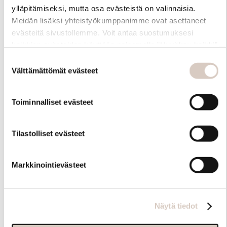
ylläpitämiseksi, mutta osa evästeistä on valinnaisia.
Meidän lisäksi yhteistyökumppanimme ovat asettaneet
evästeitä sivustollemme. Voit antaa suostumuksesi
kaikkien evästeiden käyttöön painamalla ”Hyväksy kaikki”
-linkkiä. Pystyt muuttamaan valintojasi nyt sekä
Suostumuksen
myöhemmin ”Evästeasetukset” -linkin kautta.
Välttämättömät evästeet
valinta
Toiminnalliset evästeet
Hoito-ohjeet
Tilastolliset evästeet
Markkinointievästeet
Näytä tiedot
Samankaltaisia tuotteita