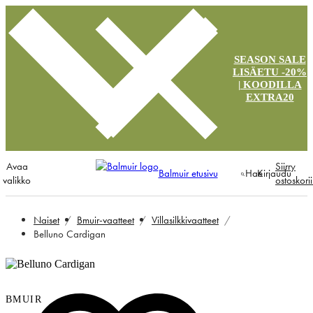
SEASON SALE
LISÄETU -20%
| KOODILLA
EXTRA20
Avaa
Siirry
Balmuir etusivu
Hae
Kirjaudu
valikko
ostoskori
Naiset
Bmuir-vaatteet
Villasilkkivaatteet
Belluno Cardigan
BMUIR