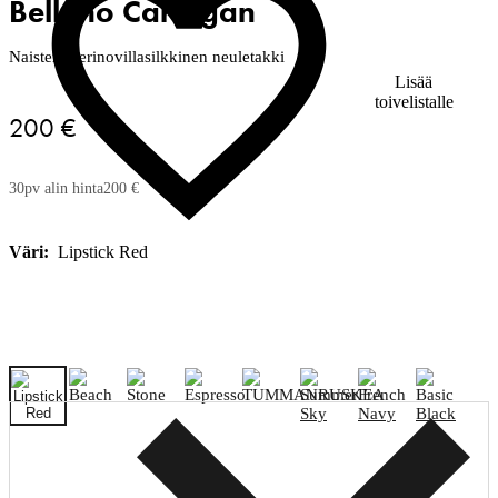
Belluno Cardigan
Naisten merinovillasilkkinen neuletakki
Lisää
toivelistalle
200 €
30pv alin hinta
200 €
Väri:
Lipstick Red