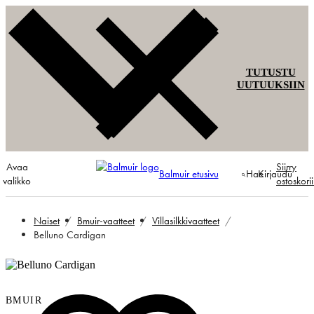
TUTUSTU
UUTUUKSIIN
Avaa
Siirry
Balmuir etusivu
Hae
Kirjaudu
valikko
ostoskori
Naiset
Bmuir-vaatteet
Villasilkkivaatteet
Belluno Cardigan
BMUIR