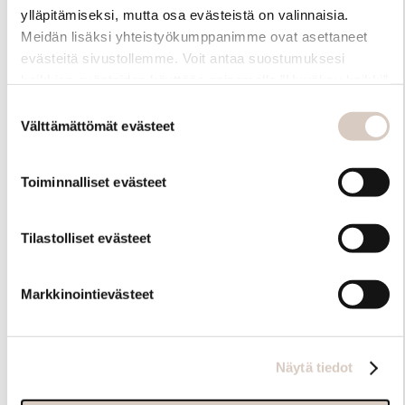
ylläpitämiseksi, mutta osa evästeistä on valinnaisia.
Meidän lisäksi yhteistyökumppanimme ovat asettaneet
evästeitä sivustollemme. Voit antaa suostumuksesi
kaikkien evästeiden käyttöön painamalla ”Hyväksy kaikki”
-linkkiä. Pystyt muuttamaan valintojasi nyt sekä
Suostumuksen
myöhemmin ”Evästeasetukset” -linkin kautta.
Välttämättömät evästeet
valinta
Toiminnalliset evästeet
Hoito-ohjeet
Tilastolliset evästeet
Markkinointievästeet
Näytä tiedot
Samankaltaisia tuotteita