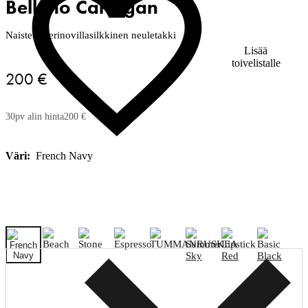
Belluno Cardigan
Naisten merinovillasilkkinen neuletakki
Lisää
toivelistalle
200 €
30pv alin hinta
200 €
Väri:
French Navy