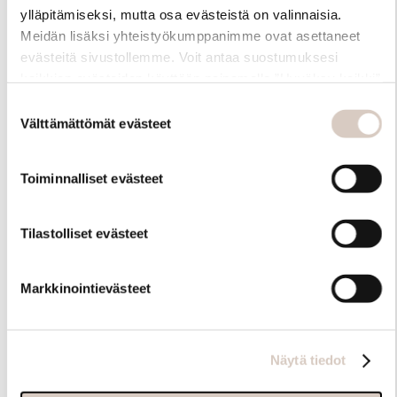
ylläpitämiseksi, mutta osa evästeistä on valinnaisia.
Meidän lisäksi yhteistyökumppanimme ovat asettaneet
evästeitä sivustollemme. Voit antaa suostumuksesi
kaikkien evästeiden käyttöön painamalla ”Hyväksy kaikki”
-linkkiä. Pystyt muuttamaan valintojasi nyt sekä
Suostumuksen
myöhemmin ”Evästeasetukset” -linkin kautta.
Välttämättömät evästeet
valinta
Toiminnalliset evästeet
Hoito-ohjeet
Tilastolliset evästeet
Markkinointievästeet
Näytä tiedot
Samankaltaisia tuotteita