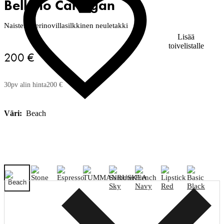
Belluno Cardigan
Naisten merinovillasilkkinen neuletakki
Lisää
toivelistalle
200 €
30pv alin hinta
200 €
Väri:
Beach