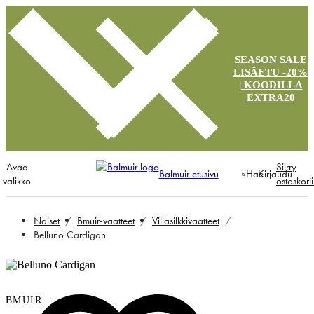
SEASON SALE
LISÄETU -20%
| KOODILLA
EXTRA20
Avaa
Siirry
Balmuir etusivu
Hae
Kirjaudu
valikko
ostoskori
Naiset
Bmuir-vaatteet
Villasilkkivaatteet
Belluno Cardigan
BMUIR