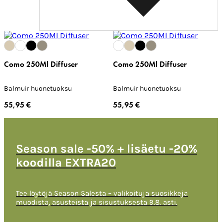
Como 250Ml Diffuser
Como 250Ml Diffuser
Balmuir huonetuoksu
Balmuir huonetuoksu
55,95 €
55,95 €
Season sale -50% + lisäetu -20%
koodilla EXTRA20
Tee löytöjä Season Salesta – valikoituja suosikkeja
muodista, asusteista ja sisustuksesta 9.8. asti.