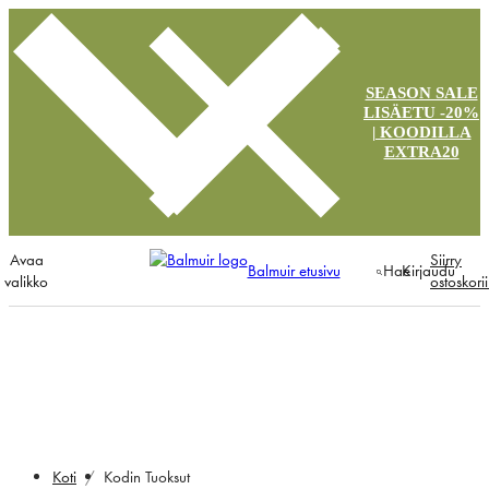
SEASON SALE
LISÄETU -20%
| KOODILLA
EXTRA20
Avaa
Siirry
Balmuir etusivu
Hae
Kirjaudu
valikko
ostoskori
Kodin tuoksut
Koti
Kodin Tuoksut