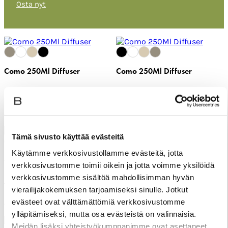
Osta nyt
Como 250Ml Diffuser
Como 250Ml Diffuser
Balmuir huonetuoksu
Balmuir huonetuoksu
55,95 €
55,95 €
Tämä sivusto käyttää evästeitä
Käytämme verkkosivustollamme evästeitä, jotta
Como refill 500ML
Como refill 500ML
verkkosivustomme toimii oikein ja jotta voimme yksilöidä
verkkosivustomme sisältöä mahdollisimman hyvän
Täyttöpullo huonetuoksulle
Täyttöpullo huonetuoksulle
vierailijakokemuksen tarjoamiseksi sinulle. Jotkut
55 €
55 €
evästeet ovat välttämättömiä verkkosivustomme
ylläpitämiseksi, mutta osa evästeistä on valinnaisia.
Meidän lisäksi yhteistyökumppanimme ovat asettaneet