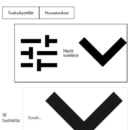
Tuoksukynttilät
Huonetuoksut
Näytä
suodatus
12
Suositeltu
tuotetta