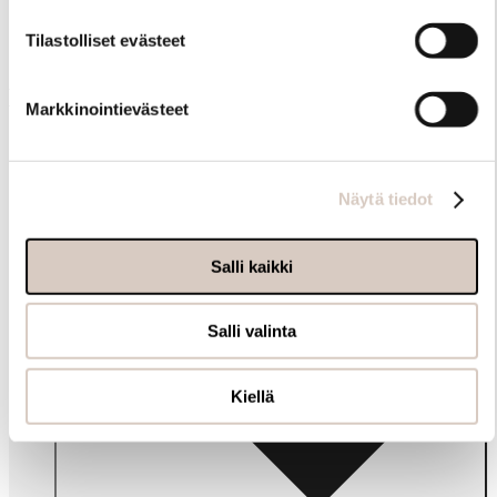
Tilastolliset evästeet
Muut ostivat myös
Markkinointievästeet
Näytä tiedot
Salli kaikki
Salli valinta
Kiellä
Info