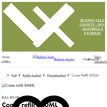
SEASON SALE
LISÄETU -20%
| KOODILLA
EXTRA20
Avaa
Siirry
Balmuir etusivu
Hae
Kirjaudu
valikko
ostoskori
Koti
Kodin tuoksut
Huonetuoksut
Como Refill 500ml
BALMUIR
Como refill 500ML