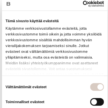
Tämä sivusto käyttää evästeitä
Käytämme verkkosivustollamme evästeitä, jotta
verkkosivustomme toimii oikein ja jotta voimme yksilöidä
verkkosivustomme sisältöä mahdollisimman hyvän
vierailijakokemuksen tarjoamiseksi sinulle. Jotkut
evästeet ovat välttämättömiä verkkosivustomme
ylläpitämiseksi, mutta osa evästeistä on valinnaisia.
Meidän lisäksi yhteistyökumppanimme ovat asettaneet
evästeitä sivustollemme. Voit antaa suostumuksesi
Materiaali
kaikkien evästeiden käyttöön painamalla ”Hyväksy kaikki”
-linkkiä. Pystyt muuttamaan valintojasi nyt sekä
Suostumuksen
myöhemmin ”Evästeasetukset” -linkin kautta.
Välttämättömät evästeet
valinta
Toiminnalliset evästeet