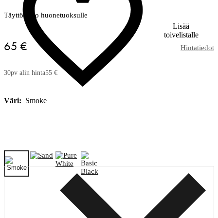
Täyttöpullo huonetuoksulle
Lisää
toivelistalle
65 €
Hintatiedot
30pv alin hinta
55 €
Väri:
Smoke