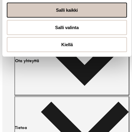
Mukavat jalassa koko päivän
Salli kaikki
Kevyt rakenne ja pehmeä nappanahka tekevät
espadrilloista erityisen mukavat käyttää. Kengät istuvat
hyvin jalkaan ja tarjoavat miellyttävän tuntuman niin
Salli valinta
kaupungilla liikkuessa kuin lomamatkoilla. Hengittävät
materiaalit ja joustava rakenne lisäävät
käyttömukavuutta lämpiminä kesäpäivinä.
Kiellä
Ota yhteyttä
Monipuoliset kesäkengät eri tyyleihin
Espadrillot ovat helposti yhdisteltävissä erilaisiin asuihin.
Ne sopivat täydellisesti esimerkiksi pellavahousujen,
farkkujen, shortsien tai kesämekkojen kanssa. Rennon
tyylikkään ilmeensä ansiosta espadrillot toimivat niin
vapaa-ajalla, kesäjuhlissa kuin matkakäytössäkin. Ne ovat
luottovalinta silloin, kun haluat yhdistää huolitellun tyylin
ja mukavuuden.
Tietoa