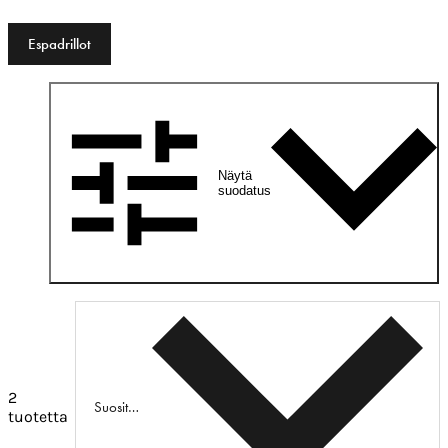
Espadrillot
Näytä
suodatus
2
Suositeltu
tuotetta