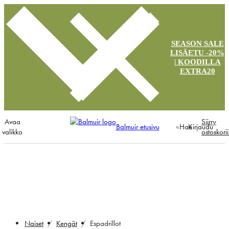
SEASON SALE
LISÄETU -20%
| KOODILLA
EXTRA20
Avaa
Siirry
Balmuir etusivu
Hae
Kirjaudu
valikko
ostoskori
Espadrillot
Naiset
Kengät
Espadrillot