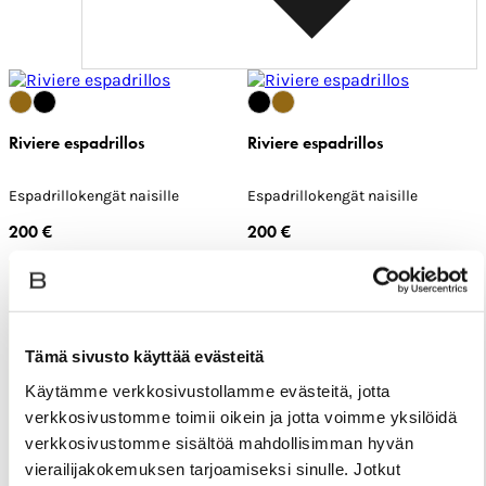
Riviere espadrillos
Riviere espadrillos
Espadrillokengät naisille
Espadrillokengät naisille
200 €
200 €
Season sale -50% + lisäetu -20%
koodilla EXTRA20
Tämä sivusto käyttää evästeitä
Käytämme verkkosivustollamme evästeitä, jotta
verkkosivustomme toimii oikein ja jotta voimme yksilöidä
Tee löytöjä Season Salesta – valikoituja suosikkeja
verkkosivustomme sisältöä mahdollisimman hyvän
muodista, asusteista ja sisustuksesta 9.8. asti.
vierailijakokemuksen tarjoamiseksi sinulle. Jotkut