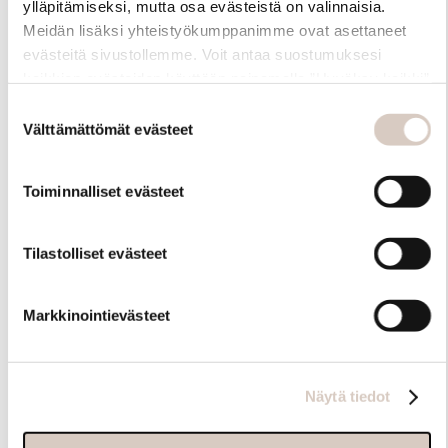
ylläpitämiseksi, mutta osa evästeistä on valinnaisia.
Meidän lisäksi yhteistyökumppanimme ovat asettaneet
evästeitä sivustollemme. Voit antaa suostumuksesi
kaikkien evästeiden käyttöön painamalla ”Hyväksy kaikki”
-linkkiä. Pystyt muuttamaan valintojasi nyt sekä
Suostumuksen
myöhemmin ”Evästeasetukset” -linkin kautta.
Välttämättömät evästeet
valinta
Toiminnalliset evästeet
Hoito-ohjeet
Tilastolliset evästeet
Markkinointievästeet
Näytä tiedot
Samankaltaisia tuotteita