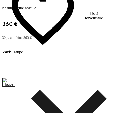
Kashmirneule naisille
Lisää
toivelistalle
360 €
30pv alin hinta
360 €
Väri:
Taupe