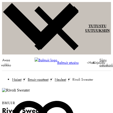
TUTUSTU
UUTUUKSIIN
Avaa
Siirry
Balmuir etusivu
Hae
Kirjaudu
valikko
ostoskori
Naiset
Bmuir-vaatteet
Neuleet
Rivoli Sweater
BMUIR
Rivoli Sweater