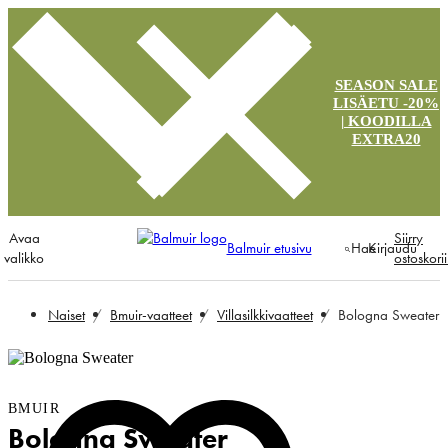
SEASON SALE
LISÄETU -20%
| KOODILLA
EXTRA20
Avaa
Siirry
Balmuir etusivu
Hae
Kirjaudu
valikko
ostoskori
Naiset
Bmuir-vaatteet
Villasilkkivaatteet
Bologna Sweater
BMUIR
Bologna Sweater