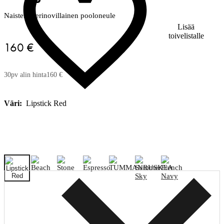
Naisten merinovillainen pooloneule
Lisää
toivelistalle
160 €
30pv alin hinta
160 €
Väri:
Lipstick Red