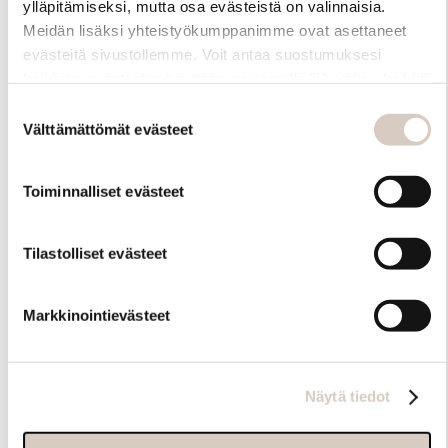
ylläpitämiseksi, mutta osa evästeistä on valinnaisia.
Meidän lisäksi yhteistyökumppanimme ovat asettaneet
evästeitä sivustollemme. Voit antaa suostumuksesi
kaikkien evästeiden käyttöön painamalla ”Hyväksy kaikki”
-linkkiä. Pystyt muuttamaan valintojasi nyt sekä
Suostumuksen
myöhemmin ”Evästeasetukset” -linkin kautta.
Välttämättömät evästeet
valinta
Toiminnalliset evästeet
Hoito-ohjeet
Tilastolliset evästeet
Markkinointievästeet
Näytä tiedot
Samankaltaisia tuotteita