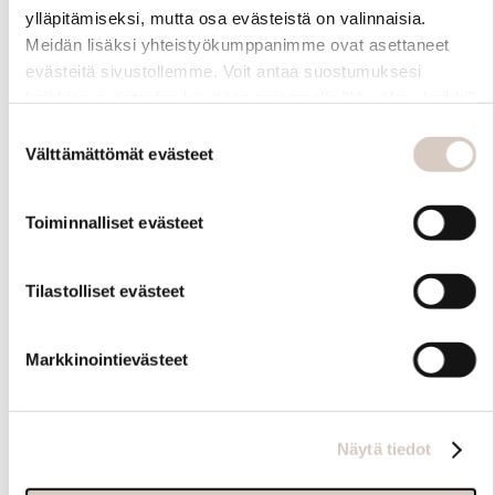
ylläpitämiseksi, mutta osa evästeistä on valinnaisia.
Meidän lisäksi yhteistyökumppanimme ovat asettaneet
evästeitä sivustollemme. Voit antaa suostumuksesi
kaikkien evästeiden käyttöön painamalla ”Hyväksy kaikki”
-linkkiä. Pystyt muuttamaan valintojasi nyt sekä
Suostumuksen
myöhemmin ”Evästeasetukset” -linkin kautta.
Välttämättömät evästeet
valinta
Toiminnalliset evästeet
Hoito-ohjeet
Tilastolliset evästeet
Markkinointievästeet
Näytä tiedot
Samankaltaisia tuotteita