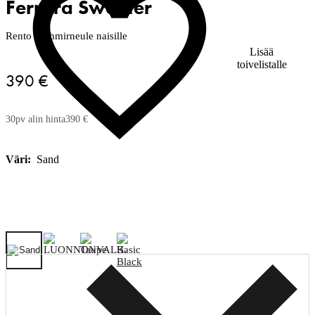
Ferrara Sweater
Rento kashmirneule naisille
Lisää
toivelistalle
390 €
30pv alin hinta
390 €
Väri:
Sand