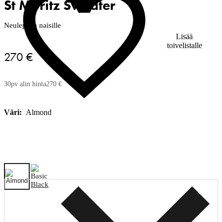
St Moritz Sweater
Neulepaita naisille
Lisää
toivelistalle
270 €
30pv alin hinta
270 €
Väri:
Almond