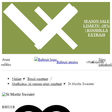
SEASON SALE
LISÄETU -20%
| KOODILLA
EXTRA20
Avaa
Siirry
Balmuir etusivu
Hae
Kirjaudu
valikko
ostoskori
Naiset
Bmuir-vaatteet
Matkustus- ja vapaa-ajan vaatteet
St Moritz Sweater
BMUIR