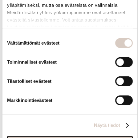
ylläpitämiseksi, mutta osa evästeistä on valinnaisia.
Meidän lisäksi yhteistyökumppanimme ovat asettaneet
evästeitä sivustollemme. Voit antaa suostumuksesi
kaikkien evästeiden käyttöön painamalla ”Hyväksy kaikki”
-linkkiä. Pystyt muuttamaan valintojasi nyt sekä
Suostumuksen
myöhemmin ”Evästeasetukset” -linkin kautta.
Välttämättömät evästeet
valinta
Toiminnalliset evästeet
Hoito-ohjeet
Tilastolliset evästeet
Markkinointievästeet
Näytä tiedot
Samankaltaisia tuotteita