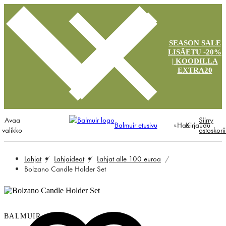
SEASON SALE
LISÄETU -20%
| KOODILLA
EXTRA20
Avaa
Siirry
Balmuir etusivu
Hae
Kirjaudu
valikko
ostoskori
Lahjat
Lahjaideat
Lahjat alle 100 euroa
Bolzano Candle Holder Set
BALMUIR