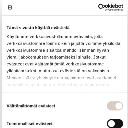
Tämä sivusto käyttää evästeitä
Käytämme verkkosivustollamme evästeitä, jotta
verkkosivustomme toimii oikein ja jotta voimme yksilöidä
verkkosivustomme sisältöä mahdollisimman hyvän
vierailijakokemuksen tarjoamiseksi sinulle. Jotkut
evästeet ovat välttämättömiä verkkosivustomme
ylläpitämiseksi, mutta osa evästeistä on valinnaisia.
Meidän lisäksi yhteistyökumppanimme ovat asettaneet
evästeitä sivustollemme. Voit antaa suostumuksesi
kaikkien evästeiden käyttöön painamalla ”Hyväksy kaikki”
Materiaali
-linkkiä. Pystyt muuttamaan valintojasi nyt sekä
Suostumuksen
myöhemmin ”Evästeasetukset” -linkin kautta.
Välttämättömät evästeet
valinta
Toiminnalliset evästeet