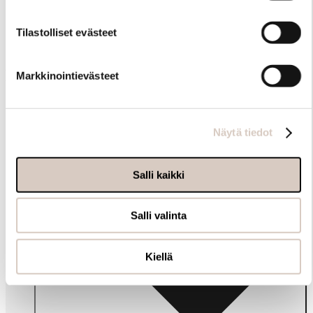
Tilastolliset evästeet
Muut ostivat myös
Markkinointievästeet
Näytä tiedot
Salli kaikki
Salli valinta
Kiellä
Info