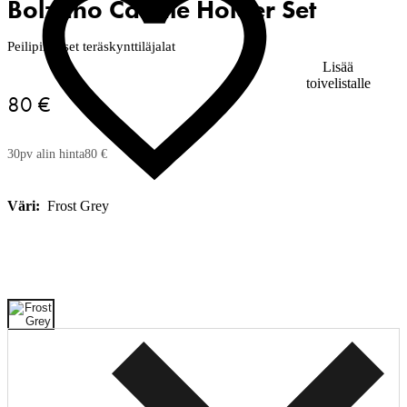
Bolzano Candle Holder Set
Peilipintaiset teräskynttiläjalat
Lisää
toivelistalle
80 €
30pv alin hinta
80 €
Väri:
Frost Grey