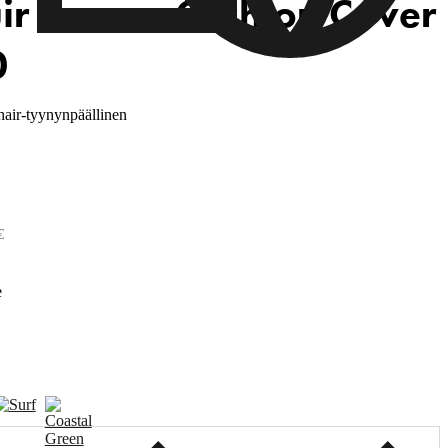
ir Aurora Cushion Cover
0
hair-tyynynpäällinen
€
e