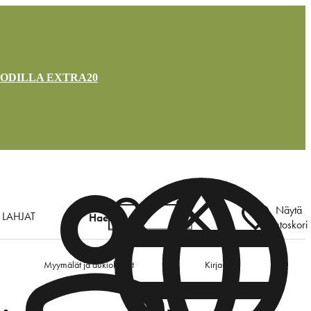
OODILLA EXTRA20
Näytä
LAHJAT
Hae
ostoskori
Myymälät ja aukioloajat
Kirjaudu