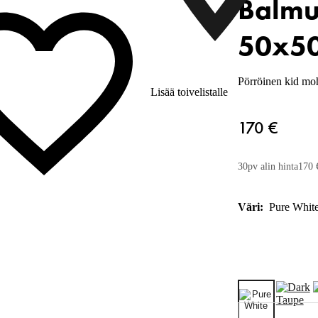
Balmu
50x5
Pörröinen kid mo
Lisää toivelistalle
170 €
30pv alin hinta
170 
Väri:
Pure Whit