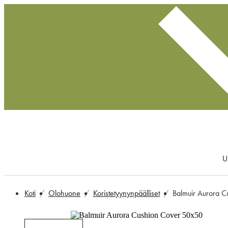
U
Koti
Olohuone
Koristetyynynpäälliset
Balmuir Aurora 