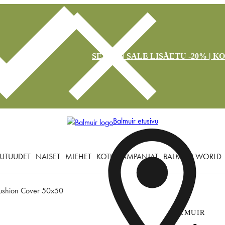
SEASON SALE LISÄETU -20% | K
Balmuir etusivu
UTUUDET
NAISET
MIEHET
KOTI
KAMPANJAT
BALMUIR WORLD
Cushion Cover 50x50
BALMUIR