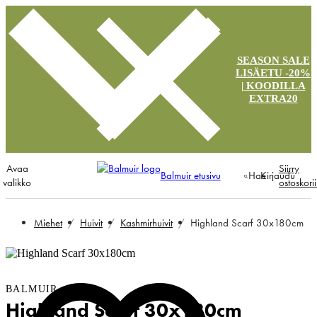
SEASON SALE
LISÄETU -20%
| KOODILLA
EXTRA20
Avaa
Siirry
Balmuir etusivu
Hae
Kirjaudu
valikko
ostoskori
Miehet
Huivit
Kashmirhuivit
Highland Scarf 30x180cm
BALMUIR
Highland Scarf 30x180cm