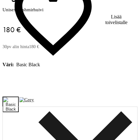
Unisex-kashmirhuivi
Lisää
toivelistalle
180 €
30pv alin hinta
180 €
Väri:
Basic Black