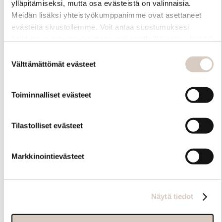
ylläpitämiseksi, mutta osa evästeistä on valinnaisia.
Meidän lisäksi yhteistyökumppanimme ovat asettaneet
evästeitä sivustollemme. Voit antaa suostumuksesi
kaikkien evästeiden käyttöön painamalla ”Hyväksy kaikki”
-linkkiä. Pystyt muuttamaan valintojasi nyt sekä
Suostumuksen
myöhemmin ”Evästeasetukset” -linkin kautta.
Välttämättömät evästeet
valinta
Toiminnalliset evästeet
Hoito-ohjeet
Tilastolliset evästeet
Markkinointievästeet
Näytä tiedot
Samankaltaisia tuotteita