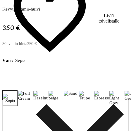
Kevyt kashmir-huivi
Lisää
toivelistalle
350 €
30pv alin hinta
350 €
Väri:
Sepia