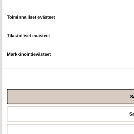
Toiminnalliset evästeet
Tilastolliset evästeet
Markkinointievästeet
Sa
Sa