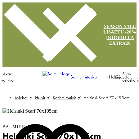
SEASON SALE
LISÄETU -20%
| KOODILLA
EXTRA20
Avaa
Siirry
Balmuir etusivu
Hae
Kirjaudu
valikko
ostoskori
Miehet
Huivit
Kashmirhuivit
Helsinki Scarf 70x195cm
BALMUIR
Helsinki Scarf 70x195cm