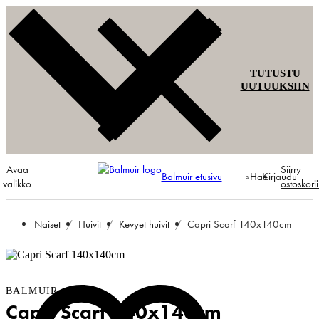
TUTUSTU
UUTUUKSIIN
Avaa
Siirry
Balmuir etusivu
Hae
Kirjaudu
valikko
ostoskori
Naiset
Huivit
Kevyet huivit
Capri Scarf 140x140cm
BALMUIR
Capri Scarf 140x140cm