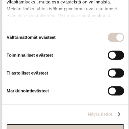
ylläpitämiseksi, mutta osa evästeistä on valinnaisia.
Meidän lisäksi yhteistyökumppanimme ovat asettaneet
evästeitä sivustollemme. Voit antaa suostumuksesi
kaikkien evästeiden käyttöön painamalla ”Hyväksy kaikki”
-linkkiä. Pystyt muuttamaan valintojasi nyt sekä
Suostumuksen
myöhemmin ”Evästeasetukset” -linkin kautta.
Välttämättömät evästeet
valinta
Toiminnalliset evästeet
Hoito-ohjeet
Tilastolliset evästeet
Markkinointievästeet
Näytä tiedot
Samankaltaisia tuotteita