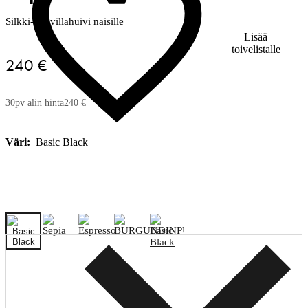
Silkki-puuvillahuivi naisille
Lisää
toivelistalle
240 €
30pv alin hinta
240 €
Väri:
Basic Black