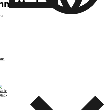
nne Mask
ia
lk.