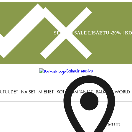
SEASON SALE LISÄETU -20% | K
Balmuir etusivu
UTUUDET
NAISET
MIEHET
KOTI
KAMPANJAT
BALMUIR WORLD
BALMUIR