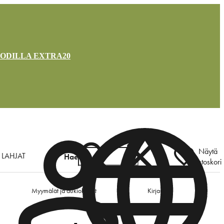
OODILLA EXTRA20
Näytä
LAHJAT
Hae
ostoskori
Myymälät ja aukioloajat
Kirjaudu