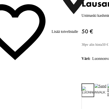
Lausa
Unimaski kashmir
50 €
Lisää toivelistalle
30pv alin hinta
50 €
Väri:
Luonnonva