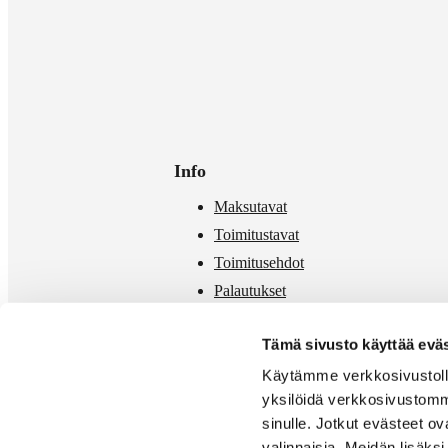
Info
Maksutavat
Toimitustavat
Toimitusehdot
Palautukset
Mittataulukko
Tämä sivusto käyttää eväs
Käytämme verkkosivustolla
yksilöidä verkkosivustomm
sinulle. Jotkut evästeet o
valinnaisia. Meidän lisäk