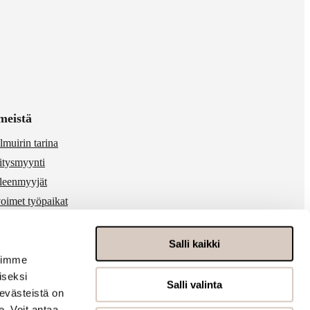
meistä
lmuirin tarina
itysmyynti
lleenmyyjät
oimet työpaikat
 & media
ärinkäytösten ilmoitukset
Salli kaikki
voimme
iseksi
Salli valinta
evästeistä on
. Voit antaa