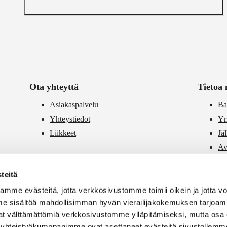
Ota yhteyttä
Tietoa 
Asiakaspalvelu
Ba
Yhteystiedot
Yr
Liikkeet
Jä
Av
PR
teitä
Vä
mme evästeitä, jotta verkkosivustomme toimii oikein ja jotta 
e sisältöä mahdollisimman hyvän vierailijakokemuksen tarjoam
vat välttämättömiä verkkosivustomme ylläpitämiseksi, mutta osa 
si yhteistyökumppanimme ovat asettaneet evästeitä sivustollemme