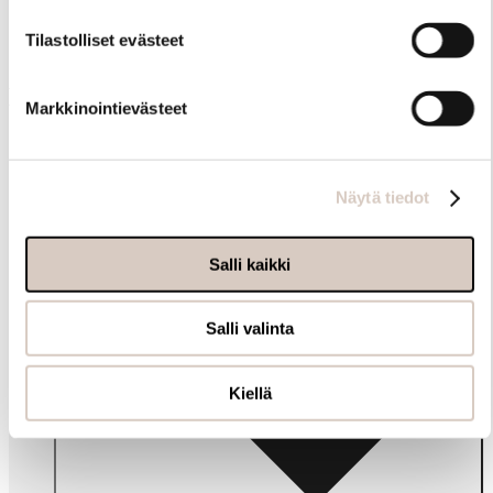
Tilastolliset evästeet
Muut ostivat myös
Markkinointievästeet
Näytä tiedot
Salli kaikki
Salli valinta
Kiellä
Info