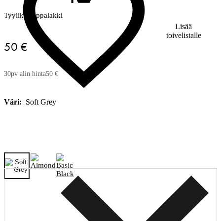
Tyylikäs lippalakki
Lisää
toivelistalle
50 €
30pv alin hinta
50 €
Väri:
Soft Grey