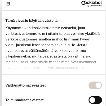
Tämä sivusto käyttää evästeitä
Käytämme verkkosivustollamme evästeitä, jotta
verkkosivustomme toimii oikein ja jotta voimme yksilöidä
verkkosivustomme sisältöä mahdollisimman hyvän
vierailijakokemuksen tarjoamiseksi sinulle. Jotkut
evästeet ovat välttämättömiä verkkosivustomme
ylläpitämiseksi, mutta osa evästeistä on valinnaisia.
Meidän lisäksi yhteistyökumppanimme ovat asettaneet
evästeitä sivustollemme. Voit antaa suostumuksesi
Materiaali
kaikkien evästeiden käyttöön painamalla ”Hyväksy kaikki”
-linkkiä. Pystyt muuttamaan valintojasi nyt sekä
Suostumuksen
myöhemmin ”Evästeasetukset” -linkin kautta.
Välttämättömät evästeet
valinta
Toiminnalliset evästeet