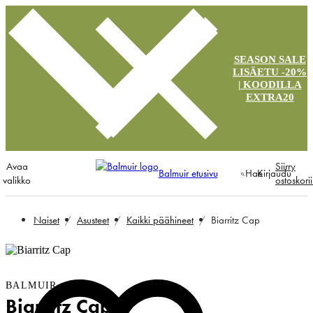
SEASON SALE
LISÄETU -20%
| KOODILLA
EXTRA20
Avaa
Siirry
Balmuir etusivu
Hae
Kirjaudu
valikko
ostoskori
Naiset
Asusteet
Kaikki päähineet
Biarritz Cap
BALMUIR
Biarritz Cap