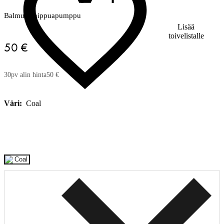
Balmuir saippuapumppu
Lisää
toivelistalle
50 €
30pv alin hinta
50 €
Väri:
Coal