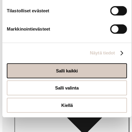
Tilastolliset evästeet
Muut ostivat myös
Markkinointievästeet
Näytä tiedot
Salli kaikki
Salli valinta
Kiellä
Info