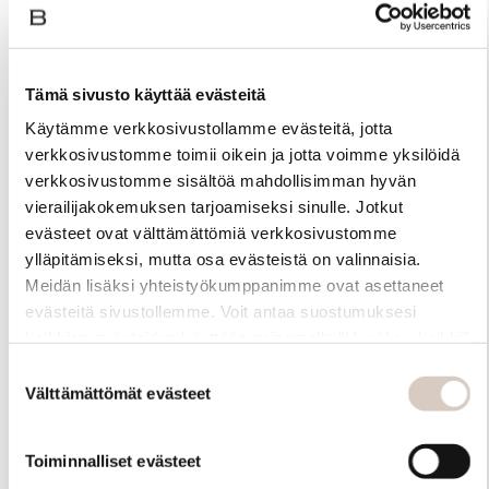
Tämä sivusto käyttää evästeitä
Käytämme verkkosivustollamme evästeitä, jotta
verkkosivustomme toimii oikein ja jotta voimme yksilöidä
verkkosivustomme sisältöä mahdollisimman hyvän
vierailijakokemuksen tarjoamiseksi sinulle. Jotkut
evästeet ovat välttämättömiä verkkosivustomme
ylläpitämiseksi, mutta osa evästeistä on valinnaisia.
Meidän lisäksi yhteistyökumppanimme ovat asettaneet
evästeitä sivustollemme. Voit antaa suostumuksesi
Materiaali
kaikkien evästeiden käyttöön painamalla ”Hyväksy kaikki”
-linkkiä. Pystyt muuttamaan valintojasi nyt sekä
Suostumuksen
myöhemmin ”Evästeasetukset” -linkin kautta.
Välttämättömät evästeet
valinta
Toiminnalliset evästeet