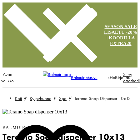
SEASON SALE
LISÄETU -20%
| KOODILLA
EXTRA20
Avaa
Siirry
Balmuir etusivu
Hae
Kirjaudu
valikko
ostoskori
Koti
Kylpyhuone
Spa
Teramo Soap Dispenser 10x13
BALMUIR
Teramo Soap dispenser 10x13