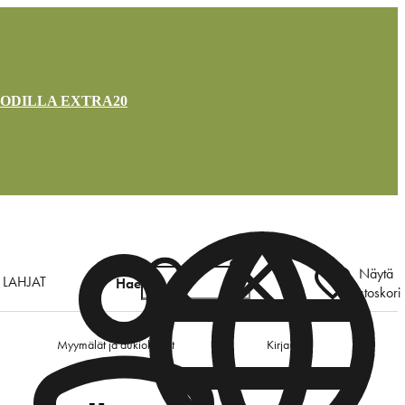
OODILLA EXTRA20
Näytä
LAHJAT
Hae
ostoskori
Myymälät ja aukioloajat
Kirjaudu