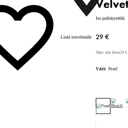
Velve
Iso pallokynttilä
29 €
Lisää toivelistalle
30pv alin hinta
29 €
Väri:
Pearl