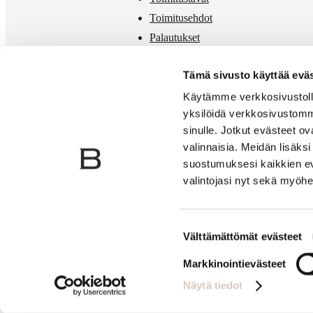
Toimitusehdot
Palautukset
Mittataulukko
Tämä sivusto käyttää eväs
Käytämme verkkosivustolla
yksilöidä verkkosivustomm
sinulle. Jotkut evästeet o
valinnaisia. Meidän lisäk
suostumuksesi kaikkien ev
valintojasi nyt sekä myöhe
Suostumuksen
Välttämättömät evästeet
valinta
Markkinointievästeet
Näytä tiedot