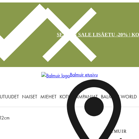
SEASON SALE LISÄETU -20% | K
Balmuir etusivu
UTUUDET
NAISET
MIEHET
KOTI
KAMPANJAT
BALMUIR WORLD
 12cm
BALMUIR