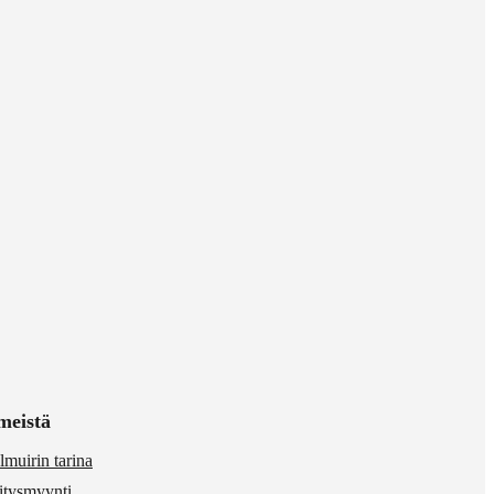
meistä
lmuirin tarina
itysmyynti