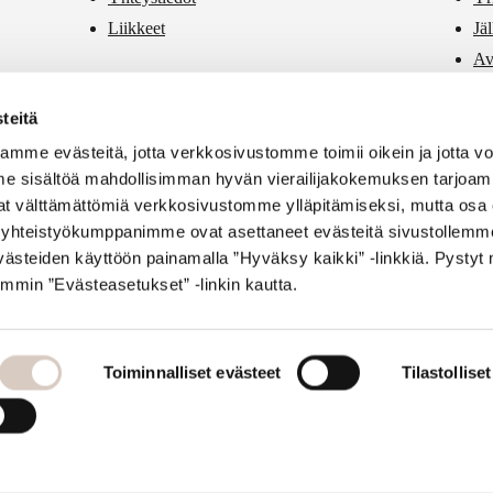
Liikkeet
Jä
Av
PR
teitä
Vä
mme evästeitä, jotta verkkosivustomme toimii oikein ja jotta 
e sisältöä mahdollisimman hyvän vierailijakokemuksen tarjoam
vat välttämättömiä verkkosivustomme ylläpitämiseksi, mutta osa 
si yhteistyökumppanimme ovat asettaneet evästeitä sivustollemme
ästeiden käyttöön painamalla ”Hyväksy kaikki” -linkkiä. Pysty
mmin ”Evästeasetukset” -linkin kautta.
Toiminnalliset evästeet
Tilastollise