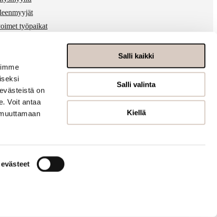
lleenmyyjät
oimet työpaikat
 & media
ärinkäytösten ilmoitukset
Salli kaikki
voimme
iseksi
Salli valinta
evästeistä on
. Voit antaa
Kiellä
t muuttamaan
t evästeet
Tietosuojaseloste
Evästeseloste
Saavutettavuusseloste