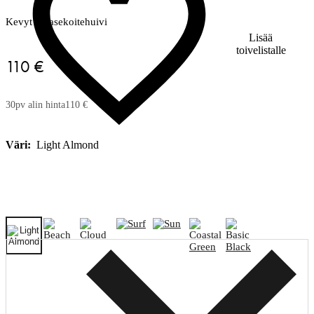
Kevyt villasekoitehuivi
Lisää
toivelistalle
110 €
30pv alin hinta
110 €
Väri:
Light Almond