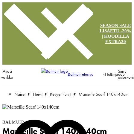
SEASON SALE
LISÄETU -20%
| KOODILLA
EXTRA20
Avaa
Siirry
Balmuir etusivu
Hae
Kirjaudu
valikko
ostoskori
Naiset
Huivit
Kevyet huivit
Marseille Scarf 140x140cm
BALMUIR
Marseille Scarf 140x140cm