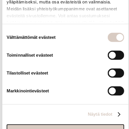
ylläpitämiseksi, mutta osa evästeistä on valinnaisia.
Meidän lisäksi yhteistyökumppanimme ovat asettaneet
evästeitä sivustollemme. Voit antaa suostumuksesi
kaikkien evästeiden käyttöön painamalla ”Hyväksy kaikki”
-linkkiä. Pystyt muuttamaan valintojasi nyt sekä
Suostumuksen
myöhemmin ”Evästeasetukset” -linkin kautta.
Välttämättömät evästeet
valinta
Toiminnalliset evästeet
Hoito-ohjeet
Tilastolliset evästeet
Markkinointievästeet
Näytä tiedot
Samankaltaisia tuotteita