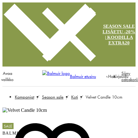
SEASON SALE
LISÄETU -20%
| KOODILLA
EXTRA20
Avaa
Siirry
Balmuir etusivu
Hae
Kirjaudu
valikko
ostoskori
Kampanjat
Season sale
Koti
Velvet Candle 10cm
SALE
BALMUIR