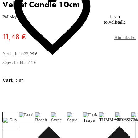
Velvet Candle 10cm
Lisää
Pallokynttilä
toivelistalle
11,48 €
Hintatiedot
22,95 €
Norm. hinta
30pv alin hinta
11 €
Väri:
Sun