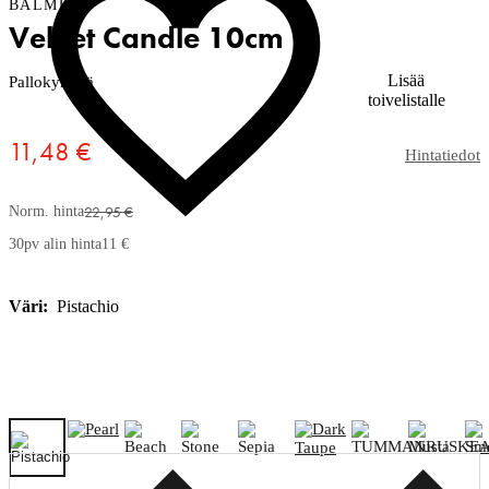
BALMUIR
Velvet Candle 10cm
Lisää
Pallokynttilä
toivelistalle
11,48 €
Hintatiedot
22,95 €
Norm. hinta
30pv alin hinta
11 €
Väri:
Pistachio