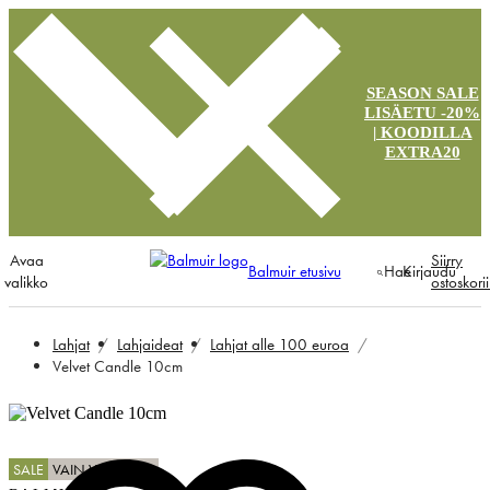
SEASON SALE
LISÄETU -20%
| KOODILLA
EXTRA20
Avaa
Siirry
Balmuir etusivu
Hae
Kirjaudu
valikko
ostoskori
Lahjat
Lahjaideat
Lahjat alle 100 euroa
Velvet Candle 10cm
SALE
VAIN VERKOSTA