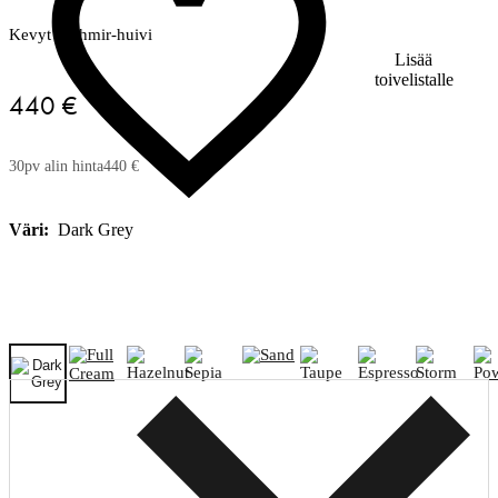
Kevyt kashmir-huivi
Lisää
toivelistalle
440 €
30pv alin hinta
440 €
Väri:
Dark Grey