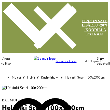
SEASON SALE
LISÄETU -20%
| KOODILLA
EXTRA20
Avaa
Siirry
Balmuir etusivu
Hae
Kirjaudu
valikko
ostoskori
Naiset
Huivit
Kashmirhuivit
Helsinki Scarf 100x200cm
BALMUIR
Helsinki Scarf 100x200cm