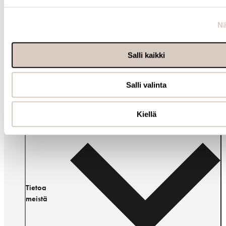
Nä
Salli kaikki
Ota yhteyttä
Salli valinta
Kiellä
Tietoa
meistä