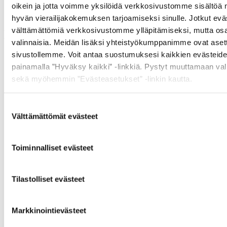
oikein ja jotta voimme yksilöidä verkkosivustomme sisältöä
hyvän vierailijakokemuksen tarjoamiseksi sinulle. Jotkut evä
välttämättömiä verkkosivustomme ylläpitämiseksi, mutta osa
Muut ostivat myös
valinnaisia. Meidän lisäksi yhteistyökumppanimme ovat aset
sivustollemme. Voit antaa suostumuksesi kaikkien evästeide
painamalla ”Hyväksy kaikki” -linkkiä. Pystyt muuttamaan vali
sekä myöhemmin ”Evästeasetukset” -linkin kautta.
Suostumuksen
Välttämättömät evästeet
valinta
Toiminnalliset evästeet
Info
Tilastolliset evästeet
Markkinointievästeet