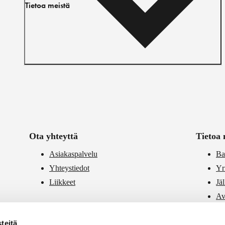
Tietoa meistä
Ota yhteyttä
Tietoa 
Asiakaspalvelu
Ba
Yhteystiedot
Yr
Liikkeet
Jä
Av
PR
teitä
Vä