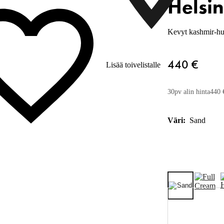
Helsi
Kevyt kashmir-hu
440 €
Lisää toivelistalle
30pv alin hinta
440 
Väri:
Sand