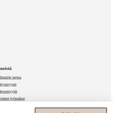
meistä
lmuirin tarina
itysmyynti
lleenmyyjät
oimet työpaikat
 & media
ärinkäytösten ilmoitukset