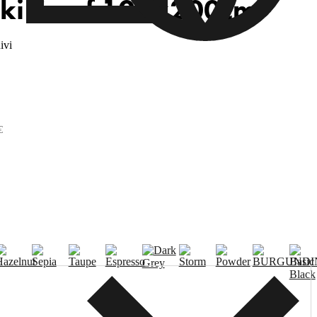
nki Scarf 100x200cm
ivi
€