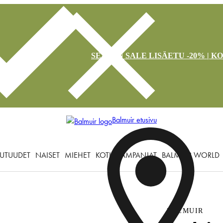
SEASON SALE LISÄETU -20% | K
Balmuir etusivu
UTUUDET
NAISET
MIEHET
KOTI
KAMPANJAT
BALMUIR WORLD
BALMUIR