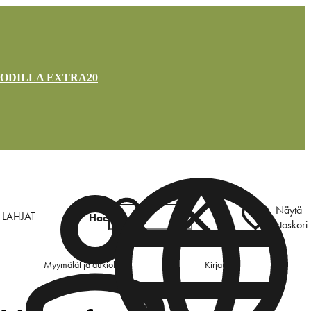
OODILLA EXTRA20
Näytä
LAHJAT
Hae
ostoskori
Myymälät ja aukioloajat
Kirjaudu