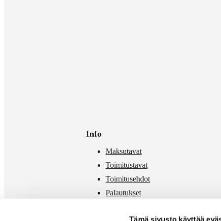
Info
Maksutavat
Toimitustavat
Toimitusehdot
Palautukset
Mittataulukko
Tämä sivusto käyttää eväs