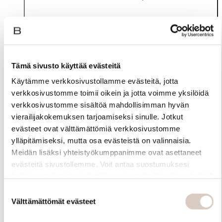
Tämä sivusto käyttää evästeitä
Käytämme verkkosivustollamme evästeitä, jotta
verkkosivustomme toimii oikein ja jotta voimme yksilöidä
verkkosivustomme sisältöä mahdollisimman hyvän
vierailijakokemuksen tarjoamiseksi sinulle. Jotkut
evästeet ovat välttämättömiä verkkosivustomme
ylläpitämiseksi, mutta osa evästeistä on valinnaisia.
Materiaali
Meidän lisäksi yhteistyökumppanimme ovat asettaneet
evästeitä sivustollemme. Voit antaa suostumuksesi
kaikkien evästeiden käyttöön painamalla ”Hyväksy kaikki”
-linkkiä. Pystyt muuttamaan valintojasi nyt sekä
Suostumuksen
myöhemmin ”Evästeasetukset” -linkin kautta.
Välttämättömät evästeet
valinta