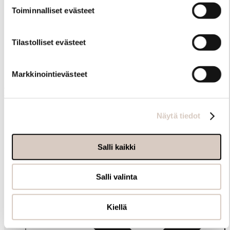
Toiminnalliset evästeet
Tilastolliset evästeet
Samankaltaisia tuotteita
Markkinointievästeet
Muut ostivat myös
Näytä tiedot
Salli kaikki
Salli valinta
Kiellä