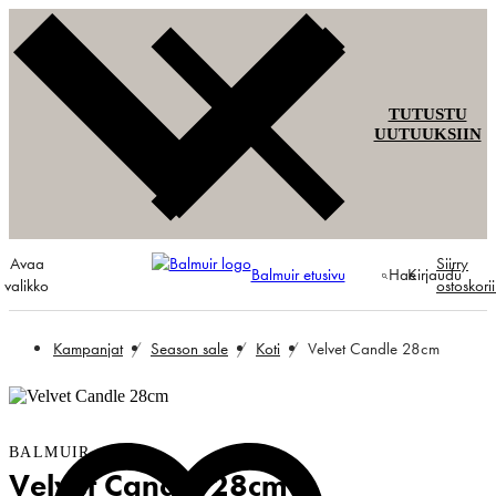
TUTUSTU
UUTUUKSIIN
Avaa
Siirry
Balmuir etusivu
Hae
Kirjaudu
valikko
ostoskori
Kampanjat
Season sale
Koti
Velvet Candle 28cm
BALMUIR
Velvet Candle 28cm