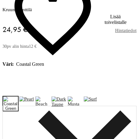
Kruunukynttilä
Lisää
toivelistalle
24,95 €
Hintatiedot
30pv alin hinta
12 €
Väri:
Coastal Green