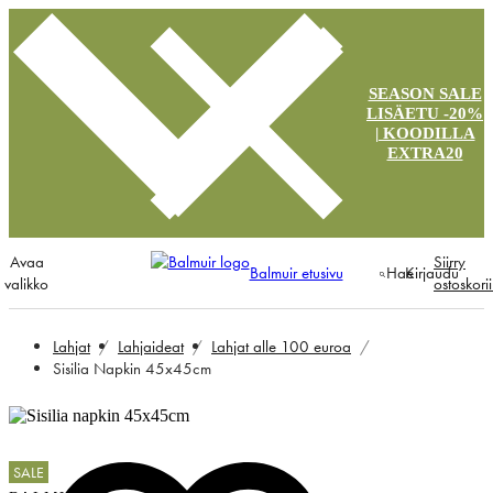
SEASON SALE
LISÄETU -20%
| KOODILLA
EXTRA20
Avaa
Siirry
Balmuir etusivu
Hae
Kirjaudu
valikko
ostoskori
Lahjat
Lahjaideat
Lahjat alle 100 euroa
Sisilia Napkin 45x45cm
SALE