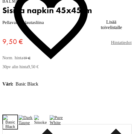
BALMUIR
Sisilia napkin 45x45cm
Lisää
Pellavainen lautasliina
toivelistalle
9,50 €
Hintatiedot
19 €
Norm. hinta
30pv alin hinta
9,50 €
Väri:
Basic Black