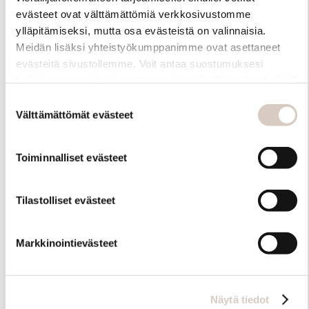
evästeet ovat välttämättömiä verkkosivustomme
ylläpitämiseksi, mutta osa evästeistä on valinnaisia.
Meidän lisäksi yhteistyökumppanimme ovat asettaneet
evästeitä sivustollemme. Voit antaa suostumuksesi
kaikkien evästeiden käyttöön painamalla ”Hyväksy kaikki”
-linkkiä. Pystyt muuttamaan valintojasi nyt sekä
Suostumuksen
myöhemmin ”Evästeasetukset” -linkin kautta.
Välttämättömät evästeet
valinta
Toiminnalliset evästeet
Hoito-ohjeet
Tilastolliset evästeet
Markkinointievästeet
Näytä tiedot