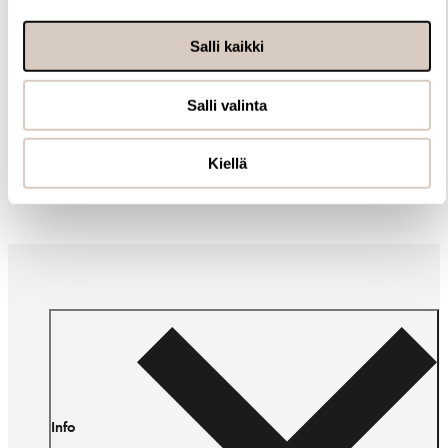
Salli kaikki
Samankaltaisia tuotteita
Salli valinta
Muut ostivat myös
Kiellä
Info