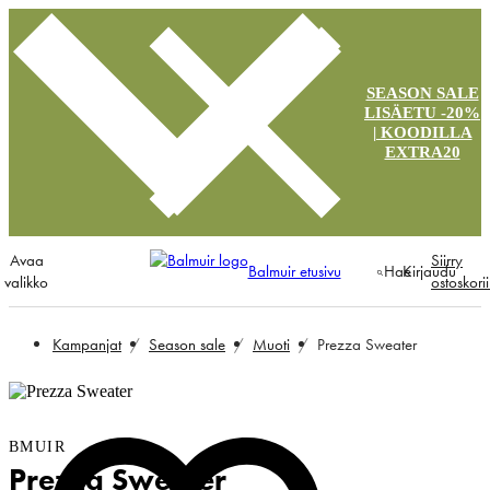
SEASON SALE
LISÄETU -20%
| KOODILLA
EXTRA20
Avaa
Siirry
Balmuir etusivu
Hae
Kirjaudu
valikko
ostoskori
Kampanjat
Season sale
Muoti
Prezza Sweater
BMUIR
Prezza Sweater