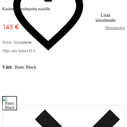
Kashmir-neulepaita naisille
Lisää
toivelistalle
145 €
Hintatiedot
290 €
Norm. hinta
30pv alin hinta
145 €
Väri:
Basic Black