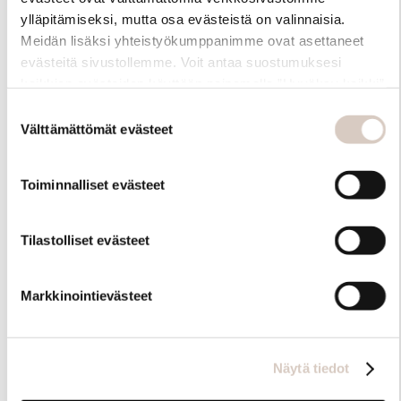
ylläpitämiseksi, mutta osa evästeistä on valinnaisia.
Meidän lisäksi yhteistyökumppanimme ovat asettaneet
evästeitä sivustollemme. Voit antaa suostumuksesi
kaikkien evästeiden käyttöön painamalla ”Hyväksy kaikki”
-linkkiä. Pystyt muuttamaan valintojasi nyt sekä
Suostumuksen
myöhemmin ”Evästeasetukset” -linkin kautta.
Välttämättömät evästeet
valinta
Toiminnalliset evästeet
Hoito-ohjeet
Tilastolliset evästeet
Markkinointievästeet
Näytä tiedot