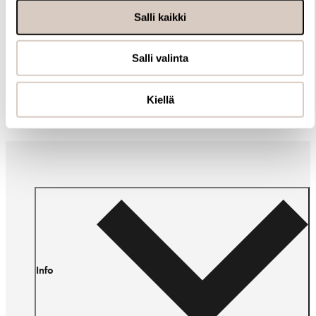
Samankaltaisia tuotteita
Salli kaikki
Salli valinta
Muut ostivat myös
Kiellä
Info