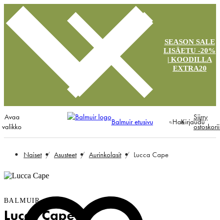
SEASON SALE
LISÄETU -20%
| KOODILLA
EXTRA20
Avaa
Siirry
Balmuir etusivu
Hae
Kirjaudu
valikko
ostoskori
Naiset
Asusteet
Aurinkolasit
Lucca Cape
BALMUIR
Lucca Cape