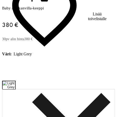
Baby alpakanvilla-keeppi
Lisää
toivelistalle
380 €
30pv alin hinta
380 €
Väri:
Light Grey