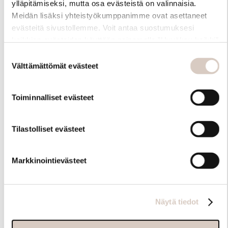
ylläpitämiseksi, mutta osa evästeistä on valinnaisia.
Meidän lisäksi yhteistyökumppanimme ovat asettaneet
evästeitä sivustollemme. Voit antaa suostumuksesi
kaikkien evästeiden käyttöön painamalla ”Hyväksy kaikki”
-linkkiä. Pystyt muuttamaan valintojasi nyt sekä
Suostumuksen
myöhemmin ”Evästeasetukset” -linkin kautta.
Välttämättömät evästeet
valinta
Toiminnalliset evästeet
Hoito-ohjeet
Tilastolliset evästeet
Markkinointievästeet
Näytä tiedot
Samankaltaisia tuotteita