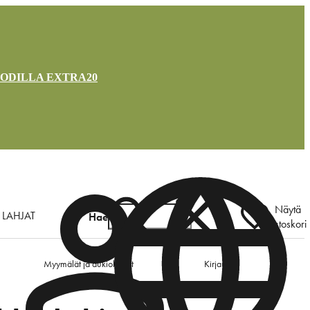
OODILLA EXTRA20
Näytä
LAHJAT
Hae
ostoskori
Myymälät ja aukioloajat
Kirjaudu