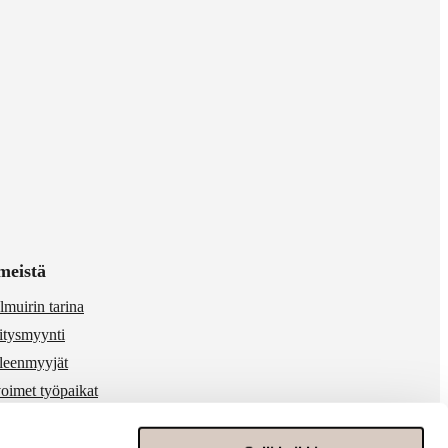
meistä
lmuirin tarina
itysmyynti
lleenmyyjät
oimet työpaikat
 & media
ärinkäytösten ilmoitukset