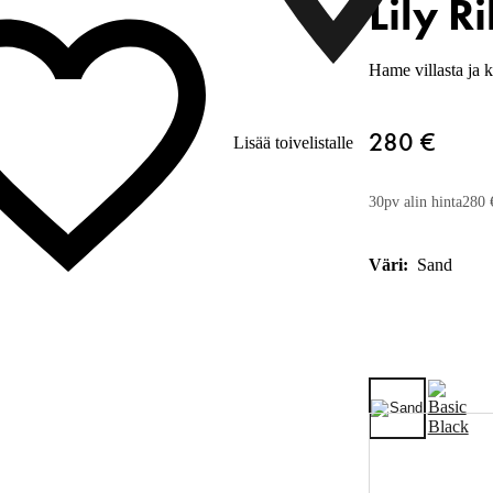
Lily R
Hame villasta ja k
280 €
Lisää toivelistalle
30pv alin hinta
280 
Väri:
Sand