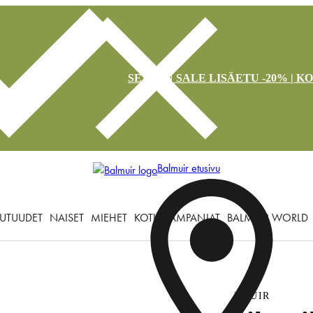
SEASON SALE LISÄETU -20% | K
Balmuir etusivu
UTUUDET
NAISET
MIEHET
KOTI
KAMPANJAT
BALMUIR WORLD
BMUIR