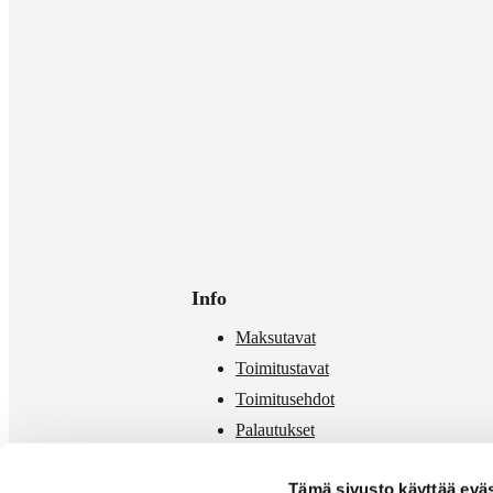
Info
Maksutavat
Toimitustavat
Toimitusehdot
Palautukset
Mittataulukko
Tämä sivusto käyttää eväs