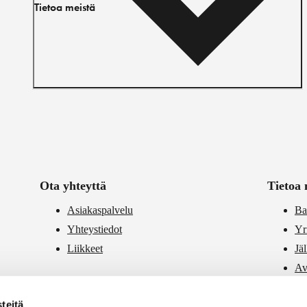
Tietoa meistä
Ota yhteyttä
Tietoa 
Asiakaspalvelu
Ba
Yhteystiedot
Yr
Liikkeet
Jä
Av
PR
teitä
Vä