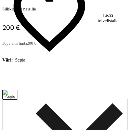
Silkkihuivi naisille
Lisää
toivelistalle
200 €
30pv alin hinta
200 €
Väri:
Sepia