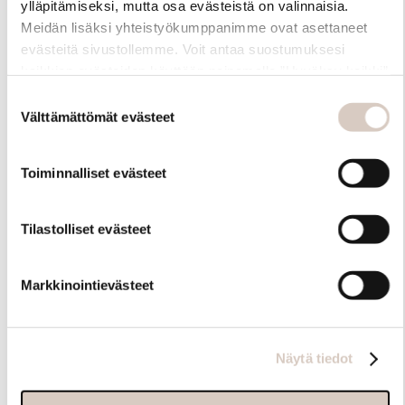
ylläpitämiseksi, mutta osa evästeistä on valinnaisia.
Meidän lisäksi yhteistyökumppanimme ovat asettaneet
evästeitä sivustollemme. Voit antaa suostumuksesi
kaikkien evästeiden käyttöön painamalla ”Hyväksy kaikki”
-linkkiä. Pystyt muuttamaan valintojasi nyt sekä
Suostumuksen
myöhemmin ”Evästeasetukset” -linkin kautta.
Välttämättömät evästeet
valinta
Toiminnalliset evästeet
Hoito-ohjeet
Tilastolliset evästeet
Markkinointievästeet
Näytä tiedot
Samankaltaisia tuotteita