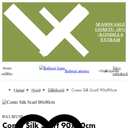
SEASON SALE
LISÄETU -20%
| KOODILLA
EXTRA20
Avaa
Siirry
Balmuir etusivu
Hae
Kirjaudu
valikko
ostoskori
Naiset
Huivit
Silkkihuivit
Como Silk Scarf 90x90cm
BALMUIR
Como Silk Scarf 90x90cm