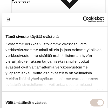
Tuotetiedot
Tämä sivusto käyttää evästeitä
Käytämme verkkosivustollamme evästeitä, jotta
verkkosivustomme toimii oikein ja jotta voimme yksilöidä
verkkosivustomme sisältöä mahdollisimman hyvän
vierailijakokemuksen tarjoamiseksi sinulle. Jotkut
evästeet ovat välttämättömiä verkkosivustomme
ylläpitämiseksi, mutta osa evästeistä on valinnaisia.
Meidän lisäksi yhteistyökumppanimme ovat asettaneet
Materiaali
evästeitä sivustollemme. Voit antaa suostumuksesi
kaikkien evästeiden käyttöön painamalla ”Hyväksy kaikki”
-linkkiä. Pystyt muuttamaan valintojasi nyt sekä
Suostumuksen
myöhemmin ”Evästeasetukset” -linkin kautta.
Välttämättömät evästeet
valinta