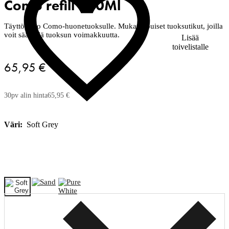
Como refill 500Ml
Täyttöpullo Como-huonetuoksulle. Mukana puiset tuoksutikut, joilla
voit säädellä tuoksun voimakkuutta.
Lisää
toivelistalle
65,95 €
30pv alin hinta
65,95 €
Väri:
Soft Grey