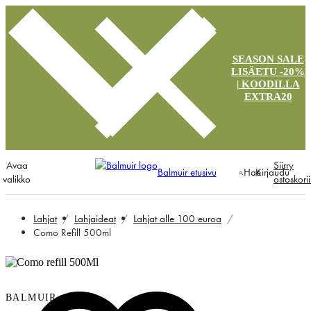
SEASON SALE
LISÄETU -20%
| KOODILLA
EXTRA20
Avaa
Siirry
Balmuir etusivu
Hae
Kirjaudu
valikko
ostoskori
Lahjat
Lahjaideat
Lahjat alle 100 euroa
Como Refill 500ml
BALMUIR