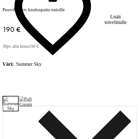
Puuvillainen kauluspaita naisille
Lisää
toivelistalle
190 €
30pv alin hinta
190 €
Väri:
Summer Sky