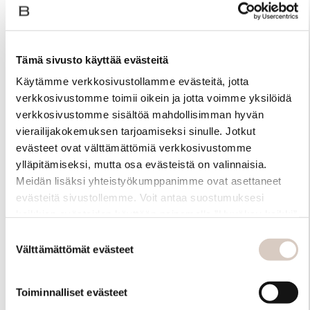
Tämä sivusto käyttää evästeitä
Käytämme verkkosivustollamme evästeitä, jotta
verkkosivustomme toimii oikein ja jotta voimme yksilöidä
verkkosivustomme sisältöä mahdollisimman hyvän
vierailijakokemuksen tarjoamiseksi sinulle. Jotkut
evästeet ovat välttämättömiä verkkosivustomme
ylläpitämiseksi, mutta osa evästeistä on valinnaisia.
Meidän lisäksi yhteistyökumppanimme ovat asettaneet
evästeitä sivustollemme. Voit antaa suostumuksesi
Materiaali
kaikkien evästeiden käyttöön painamalla ”Hyväksy kaikki”
-linkkiä. Pystyt muuttamaan valintojasi nyt sekä
Suostumuksen
myöhemmin ”Evästeasetukset” -linkin kautta.
Välttämättömät evästeet
valinta
Toiminnalliset evästeet