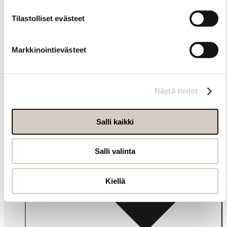
Tilastolliset evästeet
Muut ostivat myös
Markkinointievästeet
Näytä tiedot
Salli kaikki
Salli valinta
Kiellä
Info