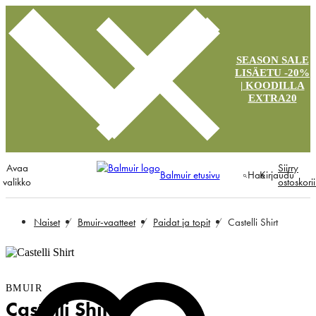
SEASON SALE
LISÄETU -20%
| KOODILLA
EXTRA20
Avaa
Siirry
Balmuir etusivu
Hae
Kirjaudu
valikko
ostoskori
Naiset
Bmuir-vaatteet
Paidat ja topit
Castelli Shirt
BMUIR
Castelli Shirt