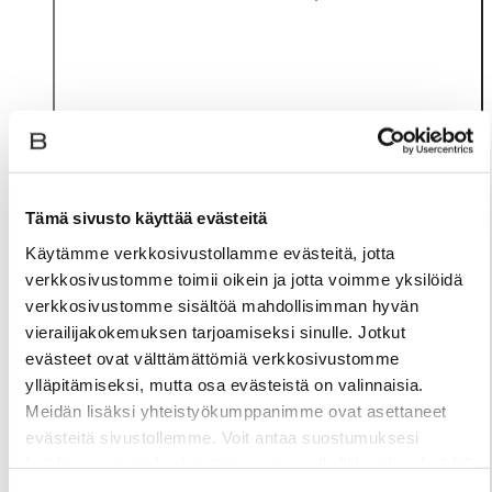
Tämä sivusto käyttää evästeitä
Käytämme verkkosivustollamme evästeitä, jotta
verkkosivustomme toimii oikein ja jotta voimme yksilöidä
verkkosivustomme sisältöä mahdollisimman hyvän
vierailijakokemuksen tarjoamiseksi sinulle. Jotkut
Materiaali
evästeet ovat välttämättömiä verkkosivustomme
ylläpitämiseksi, mutta osa evästeistä on valinnaisia.
Meidän lisäksi yhteistyökumppanimme ovat asettaneet
evästeitä sivustollemme. Voit antaa suostumuksesi
kaikkien evästeiden käyttöön painamalla ”Hyväksy kaikki”
-linkkiä. Pystyt muuttamaan valintojasi nyt sekä