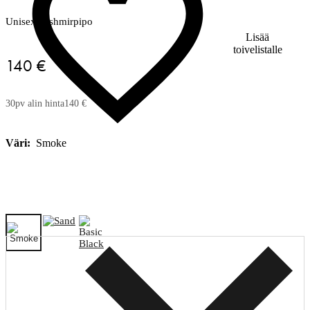
Unisex kashmirpipo
Lisää
toivelistalle
140 €
30pv alin hinta
140 €
Väri:
Smoke