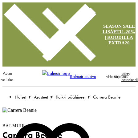
SEASON SALE
LISÄETU -20%
| KOODILLA
EXTRA20
Avaa
Siirry
Balmuir etusivu
Hae
Kirjaudu
valikko
ostoskori
Naiset
Asusteet
Kaikki päähineet
Carrera Beanie
BALMUIR
Carrera Beanie