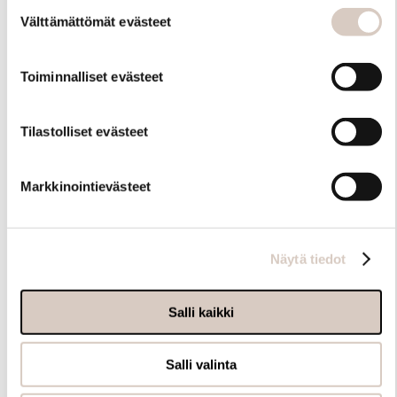
Suostumuksen
myöhemmin ”Evästeasetukset” -linkin kautta.
Välttämättömät evästeet
valinta
Toiminnalliset evästeet
Tilastolliset evästeet
Hoito-ohjeet
Markkinointievästeet
Näytä tiedot
Salli kaikki
Salli valinta