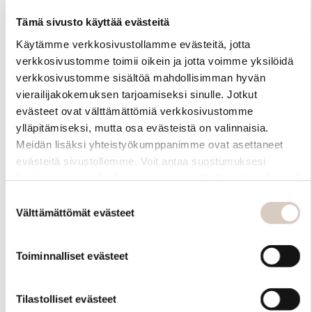
Tämä sivusto käyttää evästeitä
Käytämme verkkosivustollamme evästeitä, jotta
verkkosivustomme toimii oikein ja jotta voimme yksilöidä
verkkosivustomme sisältöä mahdollisimman hyvän
vierailijakokemuksen tarjoamiseksi sinulle. Jotkut
evästeet ovat välttämättömiä verkkosivustomme
ylläpitämiseksi, mutta osa evästeistä on valinnaisia.
Materiaali
Meidän lisäksi yhteistyökumppanimme ovat asettaneet
evästeitä sivustollemme. Voit antaa suostumuksesi
kaikkien evästeiden käyttöön painamalla ”Hyväksy kaikki”
-linkkiä. Pystyt muuttamaan valintojasi nyt sekä
Suostumuksen
myöhemmin ”Evästeasetukset” -linkin kautta.
Välttämättömät evästeet
valinta
Toiminnalliset evästeet
Tilastolliset evästeet