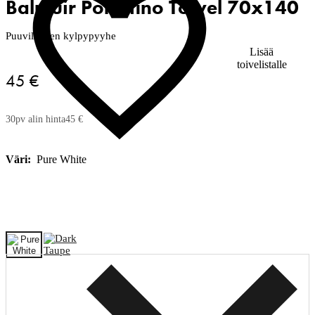
Balmuir Portofino Towel 70x140
Puuvillainen kylpypyyhe
Lisää
toivelistalle
45 €
30pv alin hinta
45 €
Väri:
Pure White