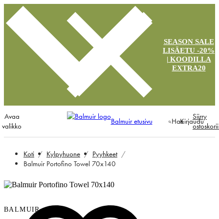
SEASON SALE
LISÄETU -20%
| KOODILLA
EXTRA20
Avaa
Siirry
Balmuir etusivu
Hae
Kirjaudu
valikko
ostoskori
Koti
Kylpyhuone
Pyyhkeet
Balmuir Portofino Towel 70x140
BALMUIR