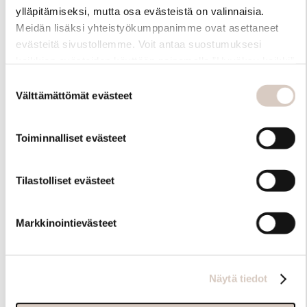
ylläpitämiseksi, mutta osa evästeistä on valinnaisia.
Meidän lisäksi yhteistyökumppanimme ovat asettaneet
evästeitä sivustollemme. Voit antaa suostumuksesi
kaikkien evästeiden käyttöön painamalla ”Hyväksy kaikki”
-linkkiä. Pystyt muuttamaan valintojasi nyt sekä
Suostumuksen
myöhemmin ”Evästeasetukset” -linkin kautta.
Välttämättömät evästeet
valinta
Toiminnalliset evästeet
Hoito-ohjeet
Tilastolliset evästeet
Markkinointievästeet
Näytä tiedot
Samankaltaisia tuotteita