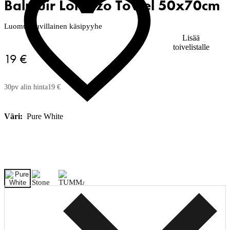
Balmuir Lorenzo Towel 50x70cm
Luomupuuvillainen käsipyyhe
Lisää
toivelistalle
19 €
30pv alin hinta
19 €
Väri:
Pure White