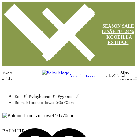
SEASON SALE
LISÄETU -20%
| KOODILLA
EXTRA20
Avaa
Siirry
Balmuir etusivu
Hae
Kirjaudu
valikko
ostoskori
Koti
Kylpyhuone
Pyyhkeet
Balmuir Lorenzo Towel 50x70cm
BALMUIR