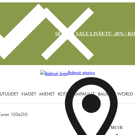
SEASON SALE LISÄETU -20% | K
Balmuir etusivu
UTUUDET
NAISET
MIEHET
KOTI
KAMPANJAT
BALMUIR WORLD
Cover 150x210
BALMUIR