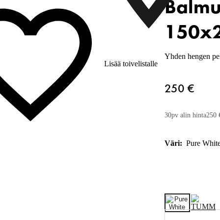
Balmu
150x
Yhden hengen pel
Lisää toivelistalle
250 €
30pv alin hinta
250 
Väri:
Pure Whit