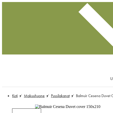
U
Koti
Makuuhuone
Pussilakanat
Balmuir Cesena Duvet 