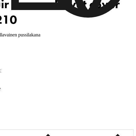
ir Cesena Duvet cover
210
lavainen pussilakana
€
e