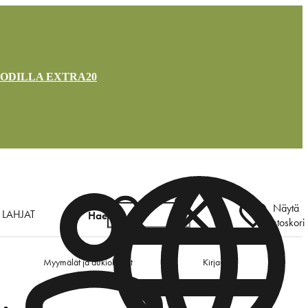
OODILLA EXTRA20
Näytä
LAHJAT
Hae
ostoskori
Myymälät ja aukioloajat
Kirjaudu