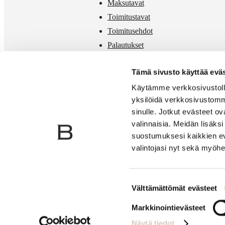
Maksutavat
Toimitustavat
Toimitusehdot
Palautukset
Mittataulukko
Tämä sivusto käyttää eväs
Käytämme verkkosivustolla
yksilöidä verkkosivustomm
sinulle. Jotkut evästeet o
valinnaisia. Meidän lisäk
suostumuksesi kaikkien ev
valintojasi nyt sekä myöhe
Suostumuksen
Välttämättömät evästeet
valinta
Markkinointievästeet
Näytä tiedot