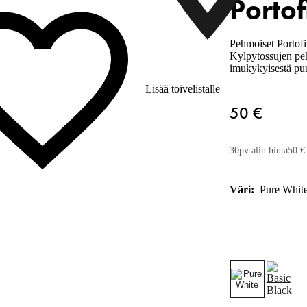
Portof
Pehmoiset Portofin
Kylpytossujen peh
imukykyisestä puu
Lisää toivelistalle
50 €
30pv alin hinta
50 €
Väri:
Pure Whit