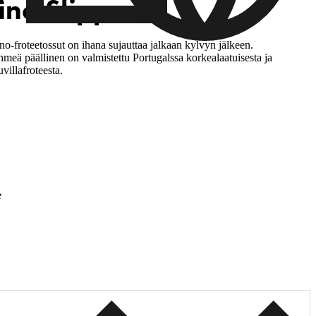
ino Slippers
o-froteetossut on ihana sujauttaa jalkaan kylvyn jälkeen.
meä päällinen on valmistettu Portugalssa korkealaatuisesta ja
villafroteesta.
e