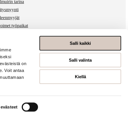
lmuirin tarina
itysmyynti
lleenmyyjät
oimet työpaikat
 & media
ärinkäytösten ilmoitukset
Salli kaikki
voimme
iseksi
Salli valinta
evästeistä on
. Voit antaa
Kiellä
t muuttamaan
t evästeet
Tietosuojaseloste
Evästeseloste
Saavutettavuusseloste