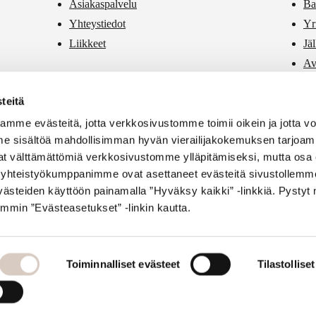
Asiakaspalvelu
Ba
Yhteystiedot
Yr
Liikkeet
Jä
Av
PR
teitä
Vä
mme evästeitä, jotta verkkosivustomme toimii oikein ja jotta 
e sisältöä mahdollisimman hyvän vierailijakokemuksen tarjoam
vat välttämättömiä verkkosivustomme ylläpitämiseksi, mutta osa 
si yhteistyökumppanimme ovat asettaneet evästeitä sivustollemme
ästeiden käyttöön painamalla ”Hyväksy kaikki” -linkkiä. Pysty
mmin ”Evästeasetukset” -linkin kautta.
Toiminnalliset evästeet
Tilastollise