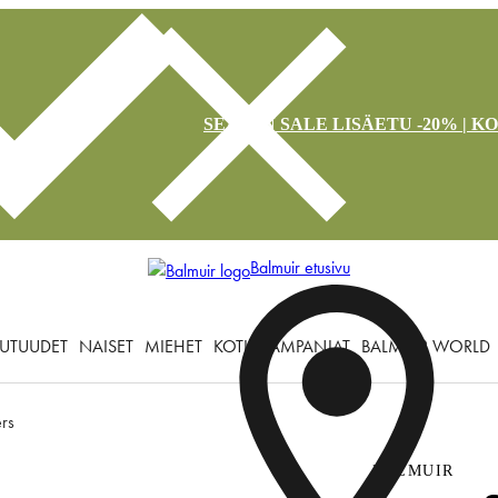
SEASON SALE LISÄETU -20% | K
Balmuir etusivu
UTUUDET
NAISET
MIEHET
KOTI
KAMPANJAT
BALMUIR WORLD
ers
BALMUIR