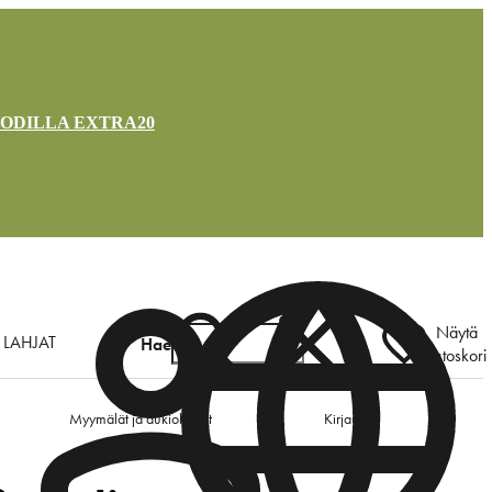
OODILLA EXTRA20
Näytä
LAHJAT
Hae
ostoskori
Myymälät ja aukioloajat
Kirjaudu