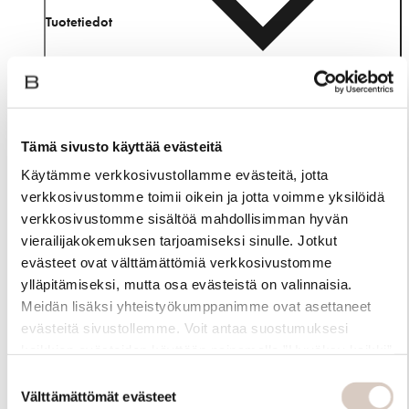
Tuotetiedot
Tämä sivusto käyttää evästeitä
Käytämme verkkosivustollamme evästeitä, jotta
verkkosivustomme toimii oikein ja jotta voimme yksilöidä
verkkosivustomme sisältöä mahdollisimman hyvän
vierailijakokemuksen tarjoamiseksi sinulle. Jotkut
evästeet ovat välttämättömiä verkkosivustomme
ylläpitämiseksi, mutta osa evästeistä on valinnaisia.
Meidän lisäksi yhteistyökumppanimme ovat asettaneet
evästeitä sivustollemme. Voit antaa suostumuksesi
Materiaali
kaikkien evästeiden käyttöön painamalla ”Hyväksy kaikki”
-linkkiä. Pystyt muuttamaan valintojasi nyt sekä
Suostumuksen
myöhemmin ”Evästeasetukset” -linkin kautta.
Välttämättömät evästeet
valinta