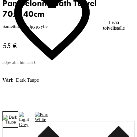
Pampelonne Bath Towel
70x140cm
Lisää
Samettinen kylpypyyhe
toivelistalle
55 €
30pv alin hinta
55 €
Väri:
Dark Taupe