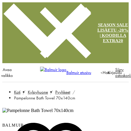
SEASON SALE
LISÄETU -20%
| KOODILLA
EXTRA20
Avaa
Siirry
Balmuir etusivu
Hae
Kirjaudu
valikko
ostoskori
Koti
Kylpyhuone
Pyyhkeet
Pampelonne Bath Towel 70x140cm
BALMUIR